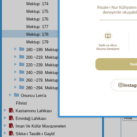
Mektup: 174
Dipnot-2
O Sende
Mektup: 175
Mektup: 176
Mektup: 177
Mektup: 178
Mektup: 179
180.~199. Mektuplar
200.~219. Mektuplar
220.~239. Mektuplar
240.~259. Mektuplar
260.~279. Mektuplar
Instag
280.~294. Mektuplar
Onuncu Lem'a
Fihrist
Bu Say
Kastamonu Lahikası
Emirdağ Lahikası
İman Ve Küfür Muvazeneleri
Sikke-i Tasdik-i Gaybî