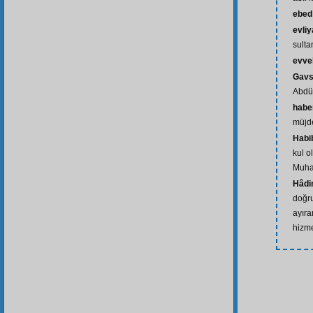
ebed
evliy
sultan
evve
Gavs
Abdül
haber
müjde
Habi
kul 
Muha
Hâdi
doğru
ayıra
hizme