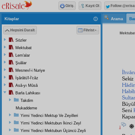
Giriş
Kayıt Ol
Follow @erisa
Kitaplar
Arama
Bar
Hepsini Daralt
Fihrist
Mektubat
Sözler
Mektubat
Lem'alar
Şuâlar
Mesnevî-i Nuriye
İhvân
Sekiz
İşârâtü'l-İ'câz
Hâdim
Asâ-yı Mûsâ
Habib
Barla Lahikası
Sultan
Takdim
Büyük
Mukaddeme
Seni
Yirmi Yedinci Mektup Ve Zeyilleri
Kap
Yirmi Yedinci Mektubun İkinci Zeyl
1
Yirmi Yedinci Mektubun Üçüncü Zeyli