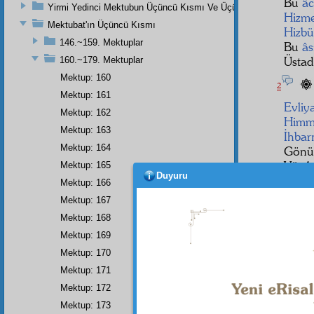
Bu
âc
Yirmi Yedinci Mektubun Üçüncü Kısmı Ve Üçüncü Zeylin Nihayeti
Hizme
Mektubat'ın Üçüncü Kısmı
Hizbü
146.~159. Mektuplar
Bu
âs
Üstad
160.~179. Mektuplar
Mektup: 160
2
Mektup: 161
Evliya
Mektup: 162
Himm
Mektup: 163
İhbar
Mektup: 164
Gönül
Yüz 
Mektup: 165
Duyuru
Sana 
Mektup: 166
Mektup: 167
Mektup: 168
Mektup: 169
• • •
Mektup: 170
Mektup: 171
Mektup: 172
Dipnot-1
Allah'ı
Mektup: 173