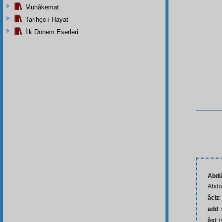
Muhâkemat
Tarihçe-i Hayat
İlk Dönem Eserleri
Abdü
Abdül
âciz
:
add
:
âsi
: 