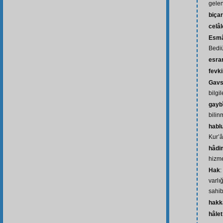
gelen
biça
celâl
Esmâ
Bediü
esra
fevk
Gavs
bilgi
gayb
bili
hablu
Kur’
hâdi
hizme
Hak
:
varlı
sahib
hakk
hâlet