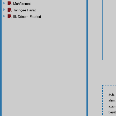
Muhâkemat
Tarihçe-i Hayat
İlk Dönem Eserleri
âciz
:
alîm
azam
beyit