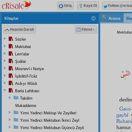
Giriş
Kayıt Ol
Follow @erisa
Kitaplar
Arama
Bar
Hepsini Daralt
Fihrist
Mektubat
Sözler
Mektubat
Lem'alar
Şuâlar
Mesnevî-i Nuriye
َّبِىِّ
İşârâtü'l-İ'câz
Asâ-yı Mûsâ
Barla Lahikası
Takdim
dedi
Mukaddeme
Gavs-
Yirmi Yedinci Mektup Ve Zeyilleri
gaybî
v
Ruhani
Yirmi Yedinci Mektubun İkinci Zeyl
hamur 
Yirmi Yedinci Mektubun Üçüncü Zeyli