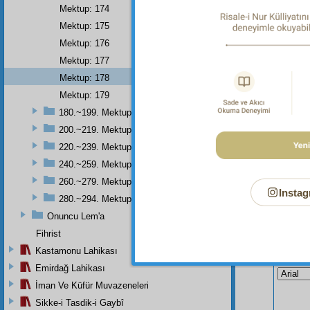
Mektup: 174
Haşiye-
Mektup: 175
(Ümmî 
Mektup: 176
Mektup: 177
Mektup: 178
Mektup: 179
180.~199. Mektuplar
200.~219. Mektuplar
220.~239. Mektuplar
240.~259. Mektuplar
260.~279. Mektuplar
Instag
280.~294. Mektuplar
Onuncu Lem'a
Fihrist
Bu Say
Kastamonu Lahikası
Emirdağ Lahikası
İman Ve Küfür Muvazeneleri
Sikke-i Tasdik-i Gaybî