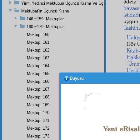
âdeta
Yirmi Yedinci Mektubun Üçüncü Kısmı Ve Üçüncü Zeylin Nihayeti
havass
Mektubat'ın Üçüncü Kısmı
istidad
146.~159. Mektuplar
uygun
160.~179. Mektuplar
Tashih
Mektup: 160
Hulûs
Mektup: 161
Gör Ü
Kitab
Mektup: 162
Hakka
Mektup: 163
"
Ümm
Mektup: 164
Hesâb
Mektup: 165
Görün
Duyuru
Mektup: 166
Esmâ-
Hak
k
Mektup: 167
İspat
Mektup: 168
Hayre
Mektup: 169
Mektup: 170
Mektup: 171
Dipnot-1
Mektup: 172
Allah'ı
Mektup: 173
üstadım