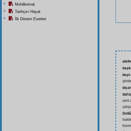
Muhâkemat
Tarihçe-i Hayat
İlk Dönem Eserleri
alel
başk
beyt-
şiird
biça
bid’
yeni 
çalış
Dellâ
hakik
Kerim