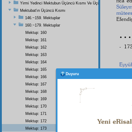
rica e
Yirmi Yedinci Mektubun Üçüncü Kısmı Ve Üçüncü Zeylin Nihayeti
Süleym
Mektubat'ın Üçüncü Kısmı
mütees
146.~159. Mektuplar
Efendi
160.~179. Mektuplar
Mektup: 160
• • •
Mektup: 161
- 173
Mektup: 162
Mektup: 163
Mektup: 164
Eyyüh
Mektup: 165
Şâh-ı
Duyuru
Mektup: 166
Dellâl-
Mektup: 167
ettiği
heyeti
Mektup: 168
etmişle
Mektup: 169
Mektup: 170
Mektup: 171
Mektup: 172
Mektup: 173