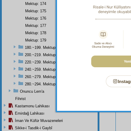
Mektup: 174
Mektup: 175
Mektup: 176
Mektup: 177
Mektup: 178
Mektup: 179
180.~199. Mektuplar
200.~219. Mektuplar
Bu Say
220.~239. Mektuplar
240.~259. Mektuplar
260.~279. Mektuplar
Instag
280.~294. Mektuplar
Onuncu Lem'a
Fihrist
Kastamonu Lahikası
Emirdağ Lahikası
İman Ve Küfür Muvazeneleri
Sikke-i Tasdik-i Gaybî