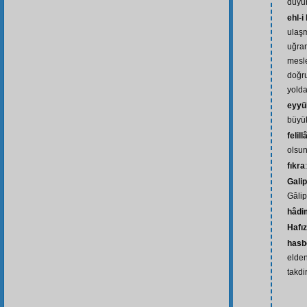
duyur
ehl-i
ulaşm
uğra
mesl
doğru
yolda
eyyü
büyü
felil
olsun
fıkra
Galip
Gâlip
hâdi
Hafız
hasb
elden
takdi