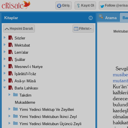
Giriş
Kayıt Ol
Follow @erisa
Kitaplar
Arama
Bar
Hepsini Daralt
Fihrist
Mektubat
Sözler
Mektubat
Lem'alar
Şuâlar
Mesnevî-i Nuriye
Sevgi
musibe
İşârâtü'l-İ'câz
mutan
Asâ-yı Mûsâ
Kur'ân
Barla Lahikası
kalble
Takdim
derec
Mukaddeme
bulun
Yirmi Yedinci Mektup Ve Zeyilleri
karde
olmala
Yirmi Yedinci Mektubun İkinci Zeyl
hakika
Yirmi Yedinci Mektubun Üçüncü Zeyli