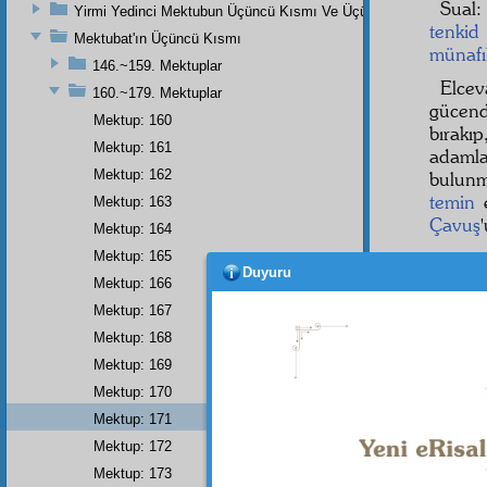
Sual
Yirmi Yedinci Mektubun Üçüncü Kısmı Ve Üçüncü Zeylin Nihayeti
tenkid
Mektubat'ın Üçüncü Kısmı
münafı
146.~159. Mektuplar
Elce
160.~179. Mektuplar
gücend
Mektup: 160
bırakı
Mektup: 161
adamla
Mektup: 162
bulun
temin
e
Mektup: 163
Çavuş
Mektup: 164
Mektup: 165
Duyuru
Mektup: 166
Haşiye-
Mektup: 167
Hiç kim
Mektup: 168
veren b
talebe 
Mektup: 169
ihtar
atı
Mektup: 170
oğlunuz
düşman 
Mektup: 171
gelen z
Mektup: 172
geldiği
edemezd
Mektup: 173
Hakkı E