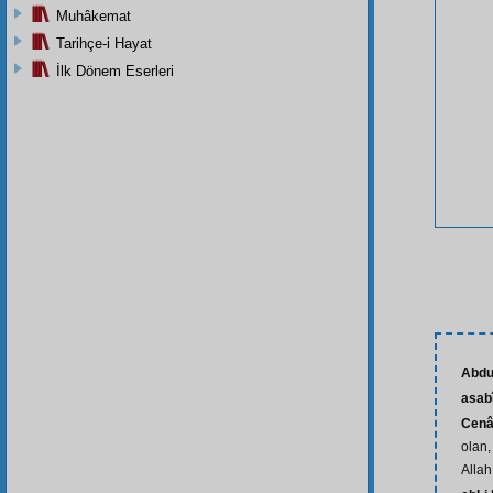
Muhâkemat
Tarihçe-i Hayat
İlk Dönem Eserleri
Abdu
asab
Cenâ
olan,
Allah