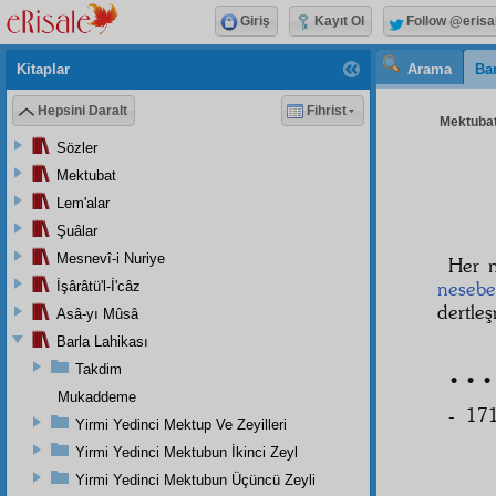
Giriş
Kayıt Ol
Follow @erisa
Kitaplar
Arama
Bar
Hepsini Daralt
Fihrist
Mektubat
Sözler
Mektubat
Lem'alar
Şuâlar
Mesnevî-i Nuriye
Her 
neseb
İşârâtü'l-İ'câz
dertle
Asâ-yı Mûsâ
Barla Lahikası
Takdim
• • •
Mukaddeme
- 171
Yirmi Yedinci Mektup Ve Zeyilleri
Yirmi Yedinci Mektubun İkinci Zeyl
Yirmi Yedinci Mektubun Üçüncü Zeyli