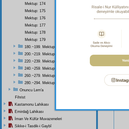
kabul e
Mektup: 174
Mektup: 175
Mektup: 176
Mektup: 177
Mektup: 178
Mektup: 179
180.~199. Mektuplar
200.~219. Mektuplar
220.~239. Mektuplar
240.~259. Mektuplar
260.~279. Mektuplar
Instag
280.~294. Mektuplar
Onuncu Lem'a
Bu Say
Fihrist
Kastamonu Lahikası
Emirdağ Lahikası
İman Ve Küfür Muvazeneleri
Sikke-i Tasdik-i Gaybî