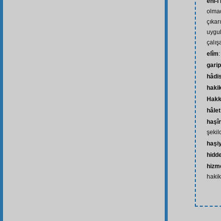
ehl-i
olmad
çıkar
uygu
çalış
elîm
:
garip
hâdi
haki
Hakk
hâlet
haşî
şekil
haşi
hidde
hizme
hakik