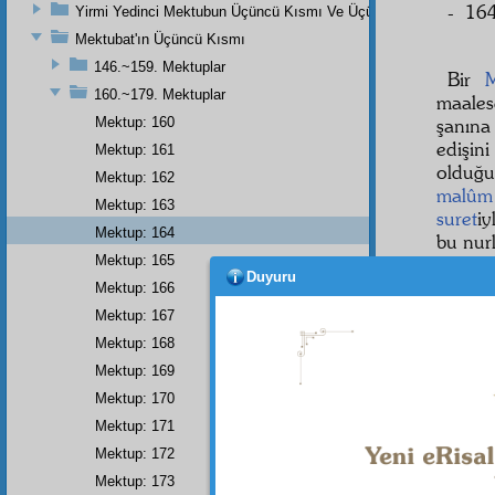
- 164
Yirmi Yedinci Mektubun Üçüncü Kısmı Ve Üçüncü Zeylin Nihayeti
Mektubat'ın Üçüncü Kısmı
146.~159. Mektuplar
Bir
M
160.~179. Mektuplar
maale
Mektup: 160
şanına
edişi
Mektup: 161
olduğ
Mektup: 162
malûm
Mektup: 163
suret
iy
Mektup: 164
bu nur
Mektup: 165
diyen
Duyuru
ve
Mektup: 166
Mektup: 167
ونَ
1
Mektup: 168
ilh.
Mektup: 169
Mektup: 170
Mektup: 171
Mektup: 172
Dipnot-1
"Yapmay
Mektup: 173