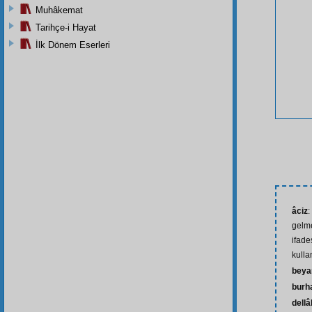
Muhâkemat
Tarihçe-i Hayat
İlk Dönem Eserleri
âciz
:
gelm
ifade
kulla
beya
burh
dellâ