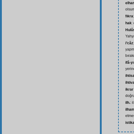
elham
olsun
fıkra
hak
:
Hulû
Yahya
i’câz
yapma
bıra
ifâ-y
yerin
ihtis
ihtiv
ikra
doğr
ilh.
: 
ilham
etme
istik