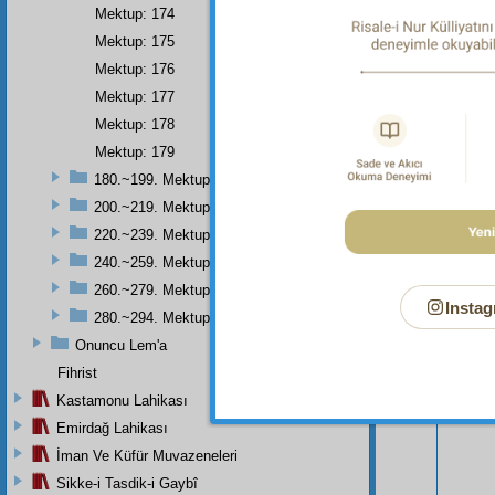
Mektup: 174
Mektup: 175
Mektup: 176
Mektup: 177
Mektup: 178
Mektup: 179
180.~199. Mektuplar
200.~219. Mektuplar
220.~239. Mektuplar
240.~259. Mektuplar
260.~279. Mektuplar
Instag
280.~294. Mektuplar
Bu Say
Onuncu Lem'a
Fihrist
Kastamonu Lahikası
Emirdağ Lahikası
İman Ve Küfür Muvazeneleri
Sikke-i Tasdik-i Gaybî