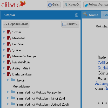
Giriş
Kayıt Ol
Follow @erisa
Kitaplar
Arama
Bar
Hepsini Daralt
Fihrist
Mektubat
Sözler
Mektubat
Lem'alar
Şuâlar
Mesnevî-i Nuriye
İlmin
Zelîl
e
İşârâtü'l-İ'câz
Kudsî
Asâ-yı Mûsâ
Gönül
Barla Lahikası
Aynı
Takdim
Azîmüş
Mukaddeme
olan
Ri
Yirmi Yedinci Mektup Ve Zeyilleri
Yirmi Yedinci Mektubun İkinci Zeyl
• • •
Yirmi Yedinci Mektubun Üçüncü Zeyli