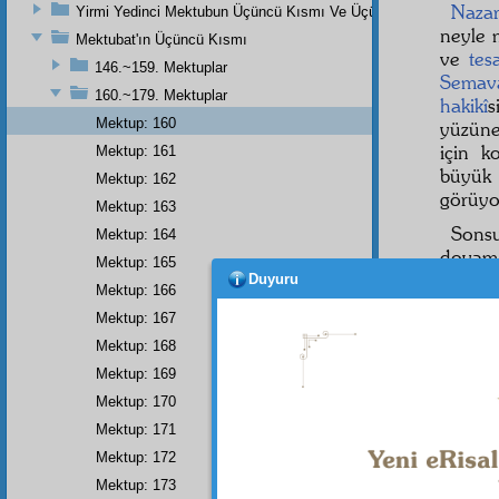
Naza
Yirmi Yedinci Mektubun Üçüncü Kısmı Ve Üçüncü Zeylin Nihayeti
neyle 
Mektubat'ın Üçüncü Kısmı
ve
tes
146.~159. Mektuplar
Semav
160.~179. Mektuplar
hakikî
s
Mektup: 160
yüzüne
için k
Mektup: 161
büyük
Mektup: 162
görüyo
Mektup: 163
Son
Mektup: 164
doya
Mektup: 165
incelik
Duyuru
Mektup: 166
muhayy
Mektup: 167
edilen
Mektup: 168
şeritle
başka 
Mektup: 169
letaif
da
Mektup: 170
Mektup: 171
Mektup: 172
Mektup: 173