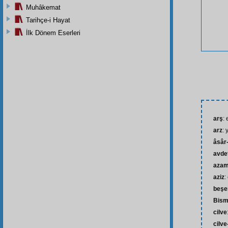
Muhâkemat
Tarihçe-i Hayat
İlk Dönem Eserleri
arş
:
arz
:
âsâr
avde
azam
aziz
:
beşe
Bism
cilve
cilve