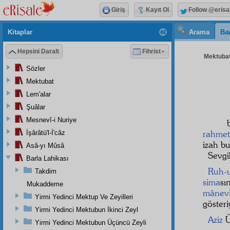
Giriş
Kayıt Ol
Follow @erisa
Kitaplar
Arama
Bar
Hepsini Daralt
Fihrist
Mektubat
Sözler
Mektubat
Lem'alar
Şuâlar
Mesnevî-i Nuriye
rahmet
İşârâtü'l-İ'câz
izah b
Asâ-yı Mûsâ
Sevgi
Barla Lahikası
Ruh-
Takdim
sima
sı
Mukaddeme
mânev
Yirmi Yedinci Mektup Ve Zeyilleri
gösteri
Yirmi Yedinci Mektubun İkinci Zeyl
Aziz
Ü
Yirmi Yedinci Mektubun Üçüncü Zeyli