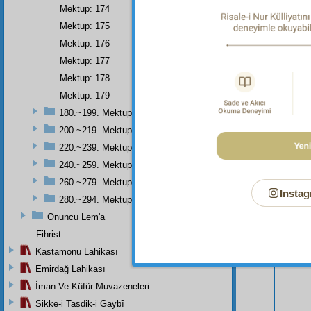
Mektup: 174
Mektup: 175
Mektup: 176
Mektup: 177
Mektup: 178
Mektup: 179
180.~199. Mektuplar
200.~219. Mektuplar
220.~239. Mektuplar
Bu Say
240.~259. Mektuplar
260.~279. Mektuplar
Instag
280.~294. Mektuplar
Onuncu Lem'a
Fihrist
Kastamonu Lahikası
Emirdağ Lahikası
İman Ve Küfür Muvazeneleri
Sikke-i Tasdik-i Gaybî