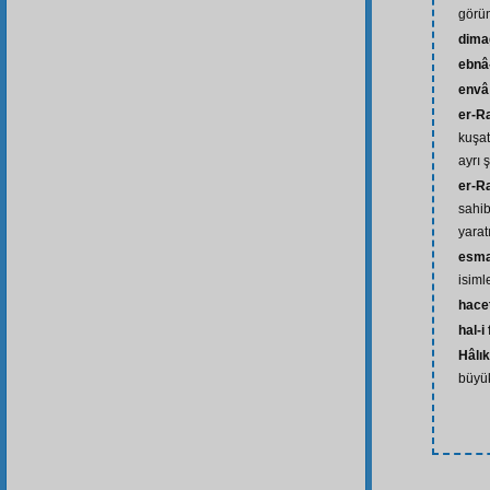
görü
dima
ebnâ-
envâ
er-R
kuşat
ayrı 
er-R
sahib
yarat
esma
isiml
hace
hal-i
Hâlık
büyük