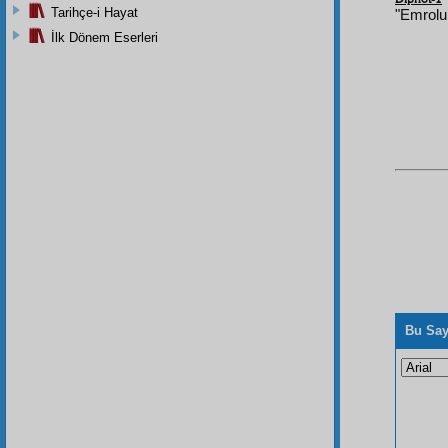
Tarihçe-i Hayat
"Emrolun
İlk Dönem Eserleri
Bu Say