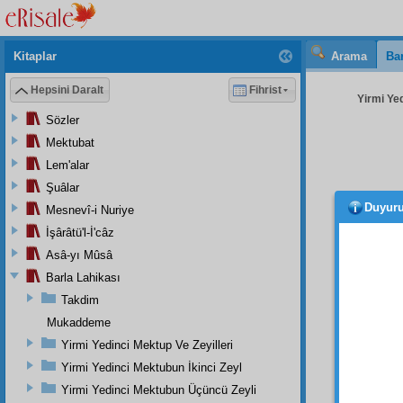
Kitaplar
Arama
Bar
Hepsini Daralt
Fihrist
Yirmi Ye
Sözler
Mektubat
Lem'alar
Şuâlar
Duyur
Mesnevî-i Nuriye
intişa
âzam
,
İşârâtü'l-İ'câz
Öyley
Asâ-yı Mûsâ
Lisan
ı
Barla Lahikası
olan
K
Takdim
İşte 
Mukaddeme
Yirmi Yedinci Mektup Ve Zeyilleri
kafala
Yirmi Yedinci Mektubun İkinci Zeyl
Peyga
Yirmi Yedinci Mektubun Üçüncü Zeyli
bütün 