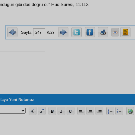
duğun gibi dos doğru ol." Hûd Sûresi, 11:112.
Sayfa
/527
faya Yeni Notunuz