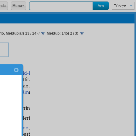
Menu
nda
45. Mektuplar( 13 / 14)
/
Mektup: 145( 2 / 3)
birer
mürşid-i
larak sabittir.
kmel
bulasın.
tlak
'ın
kelâm
ı
tutasın…
an dinsizlerin
i
kat'î
delilleri
n
müteselsilen
,
ği ve serbest