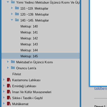
Yirmi Yedinci Mektubun Üçüncü Kısmı Ve Üçüncü Zeylin Nihayeti
gezdiği
parça d
110.~119. Mektuplar
120.~139. Mektuplar
Şu g
Bismil
140.~145. Mektuplar
asabiy
Mektup: 140
yine ba
Mektup: 141
yere m
Mektup: 142
abdest
Mektup: 143
istiğfar
ki, Üs
Mektup: 144
ve ded
Mektup: 145
kadar 
Mektubat'ın Üçüncü Kısmı
ertesi
Onuncu Lem'a
O ak
Fihrist
Zerge
Kastamonu Lahikası
karako
Emirdağ Lahikası
takibe
İman Ve Küfür Muvazeneleri
Sikke-i Tasdik-i Gaybî
Muhâkemat
Dipnot-1