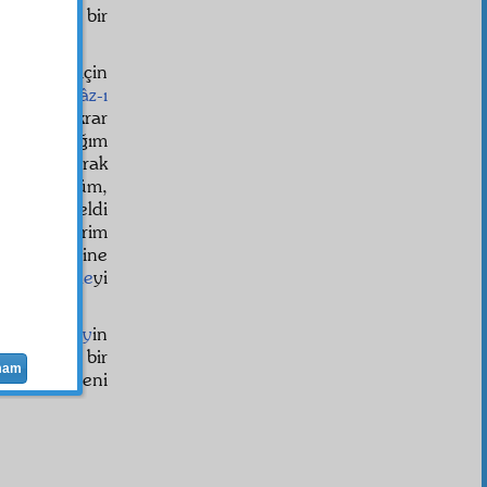
takîm
i bari bir
stadım için
esef
emrâz-ı
aktırdı. Tekrar
el
ki yazdığım
ekrar olarak
rtaya döktüm,
kalbime geldi
 ben de derim
r derecesine
" Ve o
risale
yi
adım
Atabey
in
.
Tesadüfi
bir
mam
 dedim. Beni