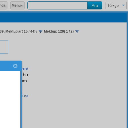
Menu
nda
39. Mektuplar( 15 / 44)
/
Mektup: 129( 1 / 2)
mem.
Temenni
dilen
işler, bu
yade
çalışırım.
Hulûsi