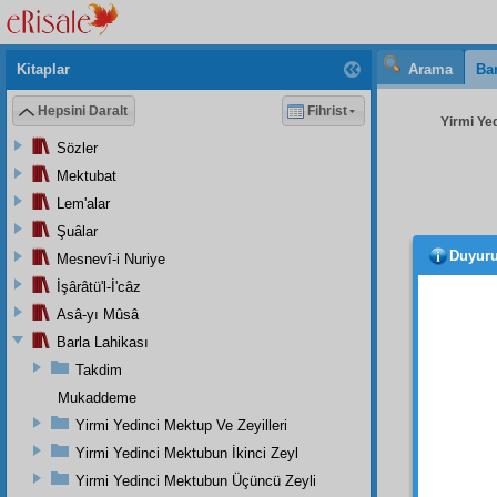
Kitaplar
Arama
Bar
Hepsini Daralt
Fihrist
Yirmi Ye
Sözler
Mektubat
Lem'alar
Şuâlar
Duyur
Mesnevî-i Nuriye
kesti
ederim
İşârâtü'l-İ'câz
sene du
Asâ-yı Mûsâ
Ve mina
Barla Lahikası
Takdim
Mukaddeme
• • •
Yirmi Yedinci Mektup Ve Zeyilleri
- 129
Yirmi Yedinci Mektubun İkinci Zeyl
Yirmi Yedinci Mektubun Üçüncü Zeyli