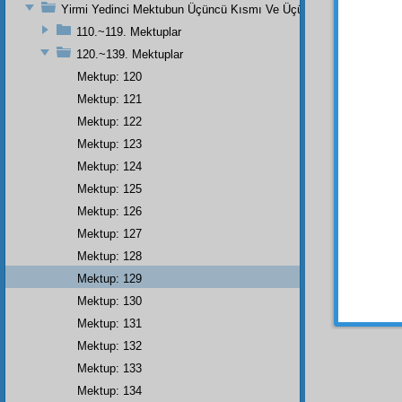
Üstad
Yirmi Yedinci Mektubun Üçüncü Kısmı Ve Üçüncü Zeylin Nihayeti
110.~119. Mektuplar
Bu d
ziyâda
120.~139. Mektuplar
muvaz
Mektup: 120
temev
Mektup: 121
diyere
Mektup: 122
ederce
Mektup: 123
tevafu
hikmet
Mektup: 124
müteha
Mektup: 125
Azîmüş
Mektup: 126
yine
s
Mektup: 127
insaniy
Mektup: 128
Şuras
Mektup: 129
Mektup: 130
Mektup: 131
Mektup: 132
Mektup: 133
Mektup: 134