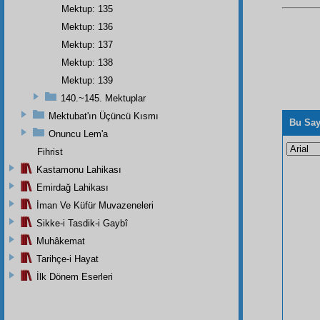
Mektup: 135
Mektup: 136
Mektup: 137
Mektup: 138
Mektup: 139
140.~145. Mektuplar
Mektubat'ın Üçüncü Kısmı
Bu Say
Onuncu Lem'a
Fihrist
Kastamonu Lahikası
Emirdağ Lahikası
İman Ve Küfür Muvazeneleri
Sikke-i Tasdik-i Gaybî
Muhâkemat
Tarihçe-i Hayat
İlk Dönem Eserleri