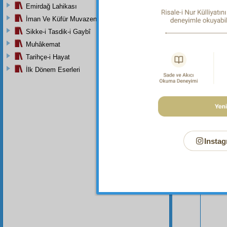
Emirdağ Lahikası
İman Ve Küfür Muvazeneleri
Sikke-i Tasdik-i Gaybî
Muhâkemat
Tarihçe-i Hayat
İlk Dönem Eserleri
Bu Say
Instag