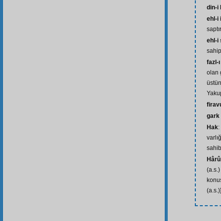
din-i
ehl-i 
saptı
ehl-i
sahip
fazl-ı
olan 
üstünl
Yakup
firav
gark
Hak
:
varlı
sahib
Hârû
(a.s.
konuş
(a.s.)