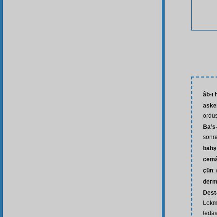
âb-ı 
aske
ordu
Ba’s
sonras
bahş
cemâ
çün
:
der
Dest
Lokma
tedav