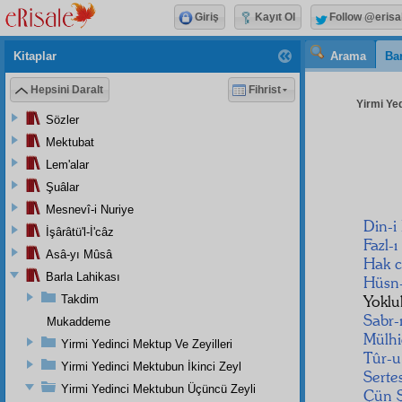
Giriş
Kayıt Ol
Follow @erisa
Kitaplar
Arama
Bar
Hepsini Daralt
Fihrist
Yirmi Ye
Sözler
Mektubat
Lem'alar
Şuâlar
Mesnevî-i Nuriye
Din-i
İşârâtü'l-İ'câz
Fazl-ı
Asâ-yı Mûsâ
Hak
Barla Lahikası
Hüsn
Yokl
Takdim
Sabr-
Mukaddeme
Mülh
Yirmi Yedinci Mektup Ve Zeyilleri
Tûr-u
Yirmi Yedinci Mektubun İkinci Zeyl
Serte
Yirmi Yedinci Mektubun Üçüncü Zeyli
Çün