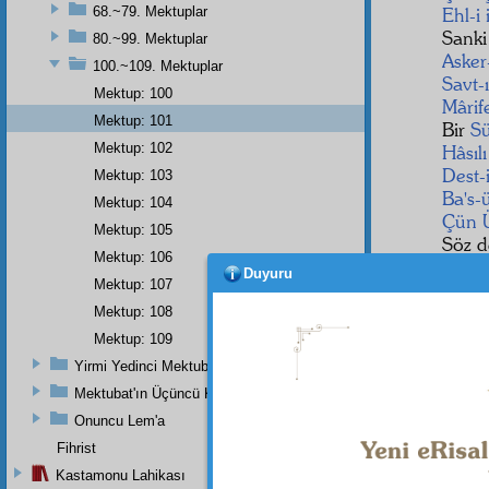
68.~79. Mektuplar
Ehl-i 
Sank
80.~99. Mektuplar
Asker
100.~109. Mektuplar
Savt-
Mektup: 100
Mârif
Mektup: 101
Bir
Sü
Mektup: 102
Hâsılı
Dest-
Mektup: 103
Ba's-
Mektup: 104
Çün
Mektup: 105
Söz d
Mektup: 106
Veçh-
Duyuru
Mektup: 107
Lübb-
Yüz 
Mektup: 108
Ehl-i
Mektup: 109
Hıdr-
Yirmi Yedinci Mektubun Üçüncü Kısmı Ve Üçüncü Zeylin Nihayeti
Mektubat'ın Üçüncü Kısmı
Onuncu Lem'a
Fihrist
Kastamonu Lahikası