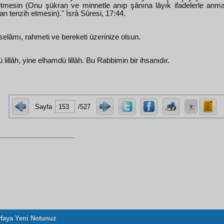
etmesin (Onu şükran ve minnetle anıp şânına lâyık ifadelerle an
dan tenzih etmesin)." İsrâ Sûresi, 17:44.
 selâmı, rahmeti ve bereketi üzerinize olsun.
lillâh, yine elhamdü lillâh. Bu Rabbimin bir ihsanıdır.
dir
Sayfa
/527
faya Yeni Notunuz