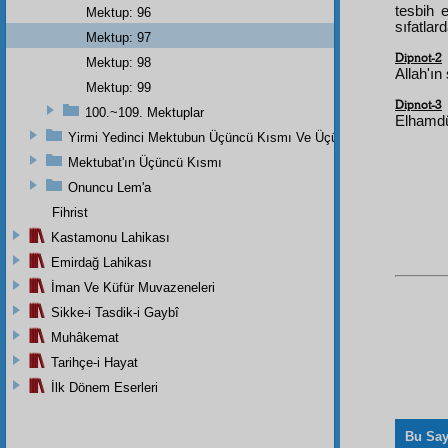
tesbih 
Mektup: 96
sıfatlar
Mektup: 97
Dipnot-2
Mektup: 98
Allah'ın
Mektup: 99
Dipnot-3
100.~109. Mektuplar
Elhamdü 
Yirmi Yedinci Mektubun Üçüncü Kısmı Ve Üçüncü Zeylin Nihayeti
Mektubat'ın Üçüncü Kısmı
Onuncu Lem'a
Fihrist
Kastamonu Lahikası
Emirdağ Lahikası
İman Ve Küfür Muvazeneleri
Sikke-i Tasdik-i Gaybî
Muhâkemat
Tarihçe-i Hayat
İlk Dönem Eserleri
Bu Say