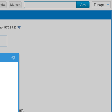
Menu
nda
p: 97( 1 / 1)
بِا
atle okudum.