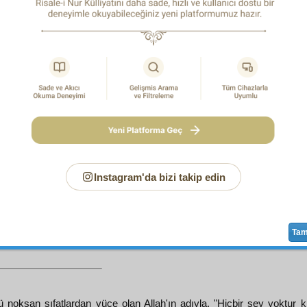
ttiği
harika-nümâ
rumuzat
ve o
rumuzât
ın ifade ettiği 
azîm
istifade
ler temin etti. Ve beni derin derin
tefekkür
e ve
t
. Çocukluğumdan beri
hakaik-i diniye
ye çok merak eder ve 
ederek
tetkikat
ve
tetebbuat
ta bulunurdum. Ne yazık
ak
olamazdım. Bu sebepten
yeis
ve
nevmîdi
ye
dûç
enâhi
şükür
ler olsun ol
Hallâk-ı Azîm
e ki,
zât-ı âliye-i fâzılâ
emsâl
ine ender
tesadüf olunan
bir
dâhî-i âzam
a bizleri
mü
eneden beri ruhumun çok büyük
iştiyak
ve
tahassür
le bekled
rem
e
nâil
eyledi.
اَلْحَمْدُ لِلّٰهِ ثُمَّ الْحَمْدُ لِلّٰهِ هٰذَا مِنْ فَضْلِ رَبِّى
3
Instagram'da bizi takip edin
m şimdiye kadar böyle
hakikat
ler hiçbir eserde gö
emiştir; yazılması çok
muvafık
tır ki, okuyan her
ehl-i im
in
hazâin-i nâmütenâhiye
sinden bir kısım
cevâhir
i elde e
ğniyâ-i mâneviye
adedine dahil olsun ve hem de
künûz-u m
Ta
lü noksan sıfatlardan yüce olan Allah'ın adıyla. "Hiçbir şey yoktur 