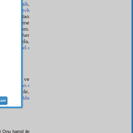
yüksek
hakaik
,
eemmül
e
sevk
her fırsattan
 ki,
emel
ime
ar
olurdum.
ne
leri gibi, her
lâki
kıldı da,
iği bir
üstad-ı
rünmemiş ve
an
ın,
Kur'ân-ı
tmek
suret
iyle,
ahfiye
ye
ıttıla
mam
ki Onu hamd ile