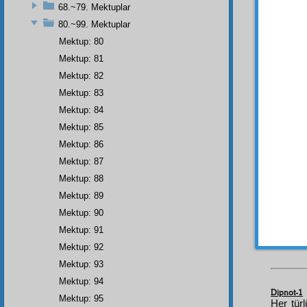
İhtiva
e
68.~79. Mektuplar
fakir
e
80.~99. Mektuplar
eyledi
Mektup: 80
istifade
Mektup: 81
muvaff
Mektup: 82
Nâmüt
Mektup: 83
asırda
otuz s
Mektup: 84
muhte
Mektup: 85
Mektup: 86
Mektup: 87
Mektup: 88
Made
işitilm
Mektup: 89
Hakîm
Mektup: 90
hem
a
Mektup: 91
kesb
Mektup: 92
Mektup: 93
Mektup: 94
Dipnot-1
Mektup: 95
Her tür