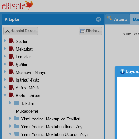
Kitaplar
Arama
Bar
Hepsini Daralt
Fihrist
Yirmi Ye
Sözler
Mektubat
Lem'alar
Şuâlar
Duyur
Mesnevî-i Nuriye
- 97 
İşârâtü'l-İ'câz
Asâ-yı Mûsâ
Barla Lahikası
Takdim
Mukaddeme
Yirmi Yedinci Mektup Ve Zeyilleri
Muht
Yirmi Yedinci Mektubun İkinci Zeyl
Yirmi Yedinci Mektubun Üçüncü Zeyli
Yirm