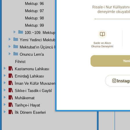
Mektup: 96
Mektup: 97
Mektup: 98
Mektup: 99
100.~109. Mektuplar
Yirmi Yedinci Mektubun Üçüncü Kısmı Ve Üçüncü Zeylin Nihayeti
Mektubat'ın Üçüncü Kısmı
Onuncu Lem'a
Fihrist
Bu Say
Kastamonu Lahikası
Emirdağ Lahikası
Instag
İman Ve Küfür Muvazeneleri
Sikke-i Tasdik-i Gaybî
Muhâkemat
Tarihçe-i Hayat
İlk Dönem Eserleri