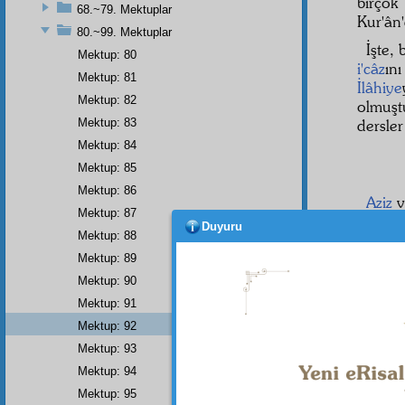
birço
68.~79. Mektuplar
Kur'ân
80.~99. Mektuplar
İşte,
Mektup: 80
i'câz
ın
Mektup: 81
İlâhiye
Mektup: 82
olmuşt
Mektup: 83
dersle
Mektup: 84
Mektup: 85
Mektup: 86
Aziz
v
Mektup: 87
Duyuru
"Bu 
Mektup: 88
olduğ
Mektup: 89
Mektup: 90
Mektup: 91
Dipnot-1
Mektup: 92
Elhamdü 
Mektup: 93
Mektup: 94
Mektup: 95