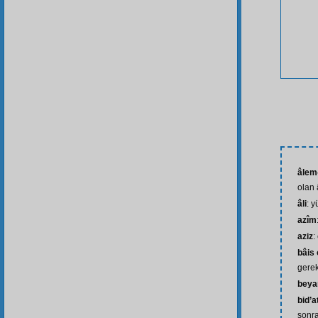
âlem
olan 
âli
: y
azîm
aziz
:
bâis
gere
beya
bid’a
sonra