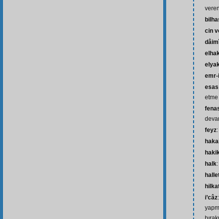
vere
bilh
cin v
dâim
elha
elya
emr-i
esas 
etme
fena
deva
feyz
haka
haki
halk
hall
hilka
i’câz
yapma
bıra