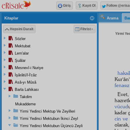
Giriş
Kayıt Ol
Follow @erisa
Kitaplar
Arama
Bar
Hepsini Daralt
Fihrist
Yirmi Ye
Sözler
Mektubat
Lem'alar
Şuâlar
Mesnevî-i Nuriye
hakai
İşârâtü'l-İ'câz
Kur'ân
Asâ-yı Mûsâ
fenasız
Barla Lahikası
Evet
Takdim
hazret
Mukaddeme
vücud
Yirmi Yedinci Mektup Ve Zeyilleri
kadar 
cin ve 
Yirmi Yedinci Mektubun İkinci Zeyl
olarak
Yirmi Yedinci Mektubun Üçüncü Zeyli