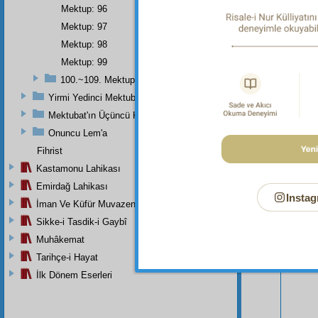
etme
Mektup: 96
Mektup: 97
Mektup: 98
Mektup: 99
100.~109. Mektuplar
Yirmi Yedinci Mektubun Üçüncü Kısmı Ve Üçüncü Zeylin Nihayeti
Mektubat'ın Üçüncü Kısmı
Onuncu Lem'a
Fihrist
Kastamonu Lahikası
Emirdağ Lahikası
Instag
İman Ve Küfür Muvazeneleri
Sikke-i Tasdik-i Gaybî
Bu Say
Muhâkemat
Tarihçe-i Hayat
İlk Dönem Eserleri