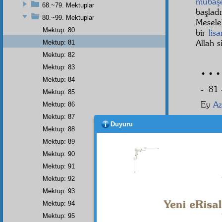
mübaşe
68.~79. Mektuplar
başla
80.~99. Mektuplar
Mesele
Mektup: 80
bir
lisa
Allah 
Mektup: 81
Mektup: 82
Mektup: 83
• • •
Mektup: 84
- 81 
Mektup: 85
Ey
Az
Mektup: 86
Mektup: 87
Bu d
Duyuru
berâ-y
Mektup: 88
hazine
Mektup: 89
olmadı
Mektup: 90
eden a
Mektup: 91
efkâr
ı
Mektup: 92
ölçül
Mektup: 93
maksa
alıyor
Mektup: 94
câvidâ
Mektup: 95