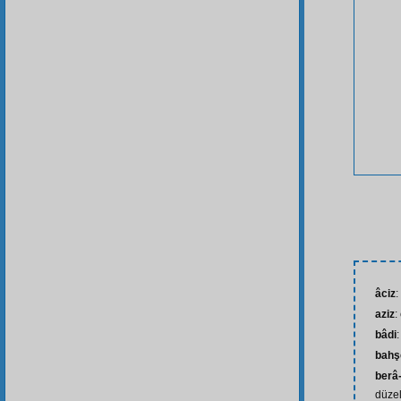
âciz
:
aziz
:
bâdi
bahş
berâ-
düzel