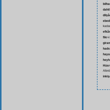
bilh
dahil
dilş
ebed
kada
efkâ
fikr-
gira
hads
haya
heyh
Hüsr
Altın
inkiş