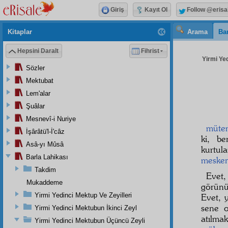
Giriş
Kayıt Ol
Follow @erisa
Kitaplar
Arama
Bar
Hepsini Daralt
Fihrist
Yirmi Ye
Sözler
Mektubat
Lem'alar
Şuâlar
Mesnevî-i Nuriye
müte
İşârâtü'l-İ'câz
ki, be
Asâ-yı Mûsâ
kurtul
Barla Lahikası
meske
Takdim
Evet
Mukaddeme
görünü
Yirmi Yedinci Mektup Ve Zeyilleri
Evet, 
sene o
Yirmi Yedinci Mektubun İkinci Zeyl
atılma
Yirmi Yedinci Mektubun Üçüncü Zeyli