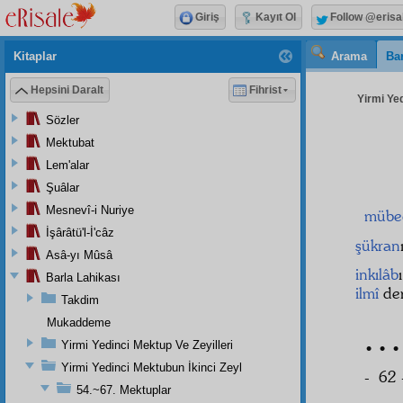
Giriş
Kayıt Ol
Follow @erisa
Kitaplar
Arama
Bar
Hepsini Daralt
Fihrist
Yirmi Yed
Sözler
Mektubat
Lem'alar
Şuâlar
Mesnevî-i Nuriye
mübec
İşârâtü'l-İ'câz
şükran
Asâ-yı Mûsâ
inkılâb
Barla Lahikası
ilmî
der
Takdim
Mukaddeme
Yirmi Yedinci Mektup Ve Zeyilleri
• • •
Yirmi Yedinci Mektubun İkinci Zeyl
- 62 
54.~67. Mektuplar