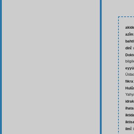
akid
azîm
baht
dinî
:
Dokt
bilgil
eyyüh
Üsta
fıkra
Hulû
Yahya
idrak
ihata
iktid
iktis
ilmî
: 