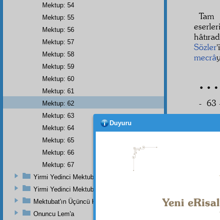
Mektup: 54
Tam 
Mektup: 55
eserle
Mektup: 56
hâtıra
Mektup: 57
Sözler
Mektup: 58
mecrâ
Mektup: 59
Mektup: 60
• • •
Mektup: 61
- 63 
Mektup: 62
Mektup: 63
Duyuru
Mektup: 64
Mektup: 65
Mektup: 66
Mektup: 67
3
Yirmi Yedinci Mektubun Üçüncü Zeyli
Eyyüh
Yirmi Yedinci Mektubun Üçüncü Kısmı Ve Üçüncü Zeylin Nihayeti
Yirmi
Mektubat'ın Üçüncü Kısmı
Üçüncü
Onuncu Lem'a