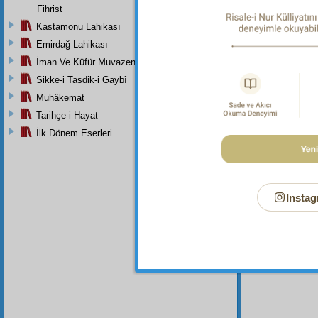
Fihrist
Kastamonu Lahikası
Dipnot-1
Emirdağ Lahikası
Bir seb
İman Ve Küfür Muvazeneleri
Dipnot-2
Sikke-i Tasdik-i Gaybî
Allah'ı
Muhâkemat
anıp şâ
17:44.
Tarihçe-i Hayat
Dipnot-3
İlk Dönem Eserleri
Melekler
olsun.
Instag