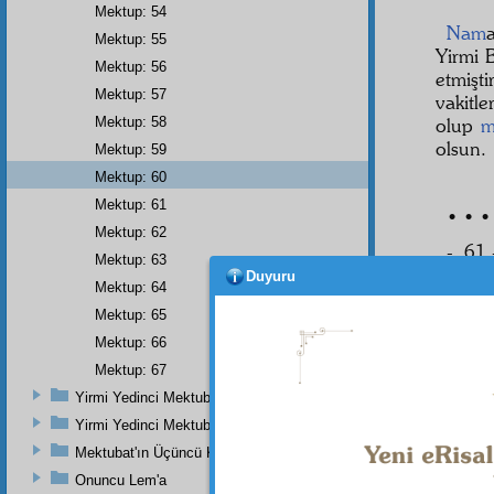
Mektup: 54
Nam
Mektup: 55
Yirmi 
Mektup: 56
etmişti
Mektup: 57
vakitle
Mektup: 58
olup
m
olsun.
Mektup: 59
Mektup: 60
Mektup: 61
• • •
Mektup: 62
- 61 
Mektup: 63
Duyuru
Mektup: 64
Mektup: 65
Hoc
de yal
Mektup: 66
büyüğü
Mektup: 67
de kıtt
Yirmi Yedinci Mektubun Üçüncü Zeyli
istiyor
Yirmi Yedinci Mektubun Üçüncü Kısmı Ve Üçüncü Zeylin Nihayeti
büyük
Mektubat'ın Üçüncü Kısmı
Onuncu Lem'a