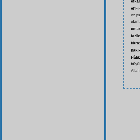
efkâ
ehl-i
ve ya
olanl
eman
fazil
fıkra
haki
Hâlı
büyük
Allah