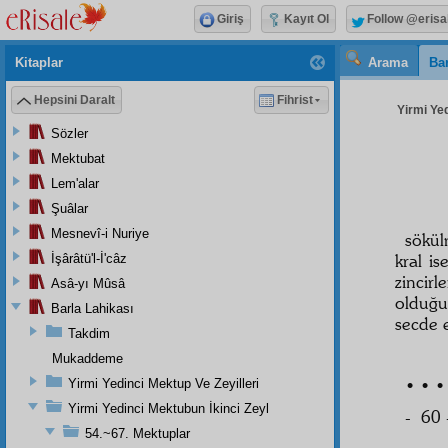
Giriş
Kayıt Ol
Follow @erisa
Kitaplar
Arama
Bar
Hepsini Daralt
Fihrist
Yirmi Yed
Sözler
Mektubat
Lem'alar
Şuâlar
Mesnevî-i Nuriye
sökül
kral is
İşârâtü'l-İ'câz
zincir
Asâ-yı Mûsâ
olduğu
Barla Lahikası
secde e
Takdim
Mukaddeme
• • •
Yirmi Yedinci Mektup Ve Zeyilleri
Yirmi Yedinci Mektubun İkinci Zeyl
- 60 
54.~67. Mektuplar