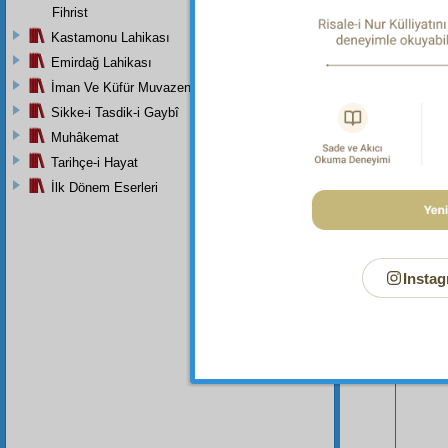
Fihrist
Kastamonu Lahikası
Emirdağ Lahikası
İman Ve Küfür Muvazeneleri
Sikke-i Tasdik-i Gaybî
Muhâkemat
Tarihçe-i Hayat
İlk Dönem Eserleri
Bu Say
Instag