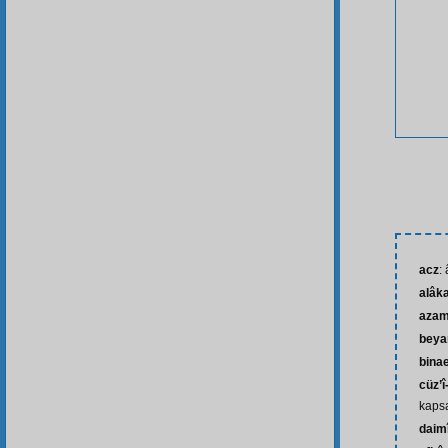
acz
:
alâk
azam
beya
bina
cüz’î-
kaps
daim