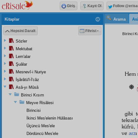
Giriş
Kayıt Ol
Follow @erisa
Kitaplar
Arama
As
Hepsini Daralt
Fihrist
Birinci K
Sözler
Mektubat
Lem'alar
Şuâlar
Mesnevî-i Nuriye
Hem 
İşârâtü'l-İ'câz
ٌ
Asâ-yı Mûsâ
Birinci Kısım
Meyve Risâlesi
Birincisi
gibi 
İkinci Mes'elenin Hülâsası
tekrarl
küfrü,
Üçüncü Mes'ele
ve
arz
ı
Dördüncü Mes'ele