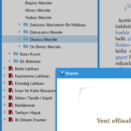
Beşinci Mes'ele
5
Altıncı Mes'ele
Yedinci Mes'ele
âyet
Sekizinci Mes'elenin Bir Hülâsası
hiddet
hadsiz
Dokuzuncu Mesele
belki
z
Onuncu Mes'ele
Sultan
On Birinci Mes'ele
küfür
İkinci Kısım
gayet
h
Ek Bölümler
milyar
milyon
Barla Lahikası
Duyuru
Kastamonu Lahikası
Evet,
Emirdağ Lahikası
kendin
iştiyak
İman Ve Küfür Muvazeneleri
âlemle
Sikke-i Tasdik-i Gaybî
kesretli
Muhâkemat
âyine-
Tarihçe-i Hayat
olabile
İlk Dönem Eserleri
ve
Pad
okuma