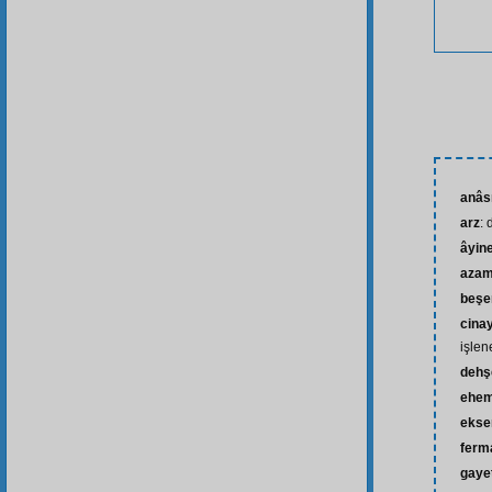
anâs
arz
:
âyine
azam
beşe
cina
işlen
dehş
ehem
ekse
ferm
gaye