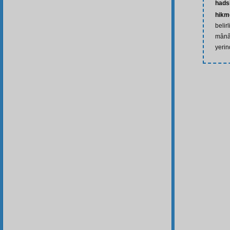
hads
hikm
belir
mânâl
yerin