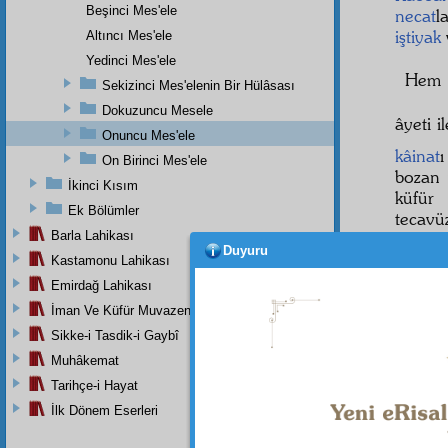
Beşinci Mes'ele
necat
l
iştiyak
Altıncı Mes'ele
Yedinci Mes'ele
Hem 
Sekizinci Mes'elenin Bir Hülâsası
Dokuzuncu Mesele
âyeti i
Onuncu Mes'ele
kâinat
ı
On Birinci Mes'ele
bozan
İkinci Kısım
küfü
Ek Bölümler
tecavü
Barla Lahikası
böyle 
Duyuru
umumî
Kastamonu Lahikası
i'câz-ı
Emirdağ Lahikası
Hem m
İman Ve Küfür Muvazeneleri
çeşit
h
Sikke-i Tasdik-i Gaybî
yüz de
Muhâkemat
Tarihçe-i Hayat
İlk Dönem Eserleri
Dipnot-1