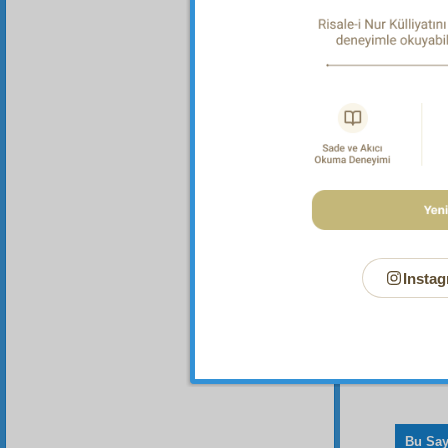
"Rabbin 
Şuarâ Sû
Dipnot-2
"Ey insa
55:13.
Dipnot-3
"Yazıkla
Instag
Bu Say