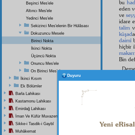
bu
had
Beşinci Mes'ele
eden 
Altıncı Mes'ele
ve
sey
Yedinci Mes'ele
idare 
Sekizinci Mes'elenin Bir Hülâsası
talim
v
küşad
a
Dokuzuncu Mesele
daimî
b
Birinci Nokta
hiçbir 
İkinci Nokta
makarr
Üçüncü Nokta
Bin de
Onuncu Mes'ele
Dem
On Birinci Mes'ele
edildiğ
Duyuru
İkinci Kısım
ederler
Ek Bölümler
gör, bi
Barla Lahikası
Kastamonu Lahikası
Emirdağ Lahikası
İman Ve Küfür Muvazeneleri
Sikke-i Tasdik-i Gaybî
Muhâkemat