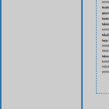
sons
fezl
gaye
hads
hâkim
sınır
hâşâ
haşr
öldük
Allah
hikm
belir
mânâl
yerin