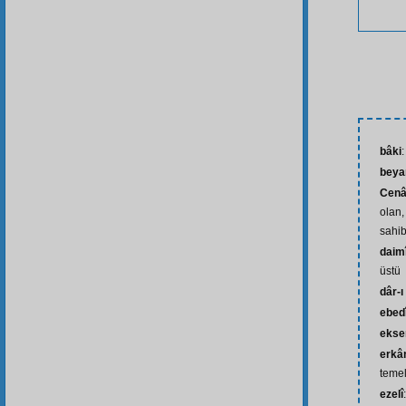
bâki
:
beya
Cenâ
olan,
sahib
daim
üstü
dâr-ı
ebed
ekse
erkâ
temel
ezelî