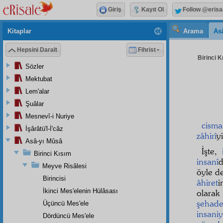
Giriş
Kayıt Ol
Follow @erisa
Kitaplar
Arama
As
Hepsini Daralt
Fihrist
Birinci K
Sözler
Mektubat
Lem'alar
Şuâlar
Mesnevî-i Nuriye
cisma
İşârâtü'l-İ'câz
zâhirî
y
Asâ-yı Mûsâ
İşte,
Birinci Kısım
insanî
Meyve Risâlesi
öyle d
Birincisi
âhiret
İkinci Mes'elenin Hülâsası
olarak
şehade
Üçüncü Mes'ele
insaniy
Dördüncü Mes'ele