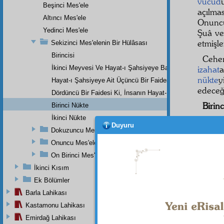
vücud
Beşinci Mes'ele
açılm
Altıncı Mes'ele
Onuncu
Yedinci Mes'ele
Şuâ v
etmişl
Sekizinci Mes'elenin Bir Hülâsası
Birincisi
Cehe
İkinci Meyvesi Ve Hayat-ı Şahsiyeye Bakan Bir Faidesi
izahat
a
nükte
y
Hayat-ı Şahsiyeye Ait Üçüncü Bir Faidesi
edeceğ
Dördüncü Bir Faidesi Ki, İnsanın Hayat-ı İçtimaiyesine Bak
Birin
Birinci Nükte
İkinci Nükte
Cehen
Duyuru
Dokuzuncu Mesele
Çünk
kapısı
Onuncu Mes'ele
lezzet
On Birinci Mes'ele
mahlûk
İkinci Kısım
Eğer
Ek Bölümler
derec
Barla Lahikası
insan,
Kastamonu Lahikası
Emirdağ Lahikası