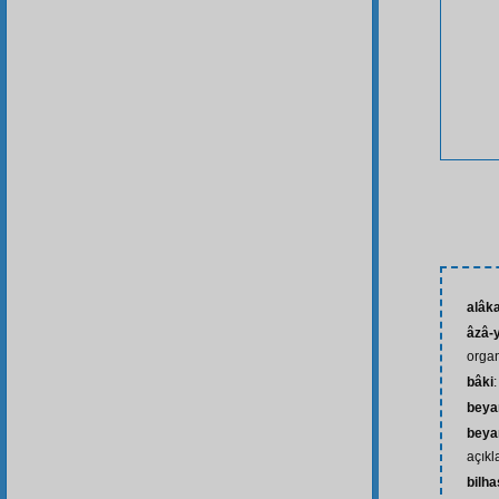
alâk
âzâ-y
organ
bâki
:
beya
beya
açıkl
bilh