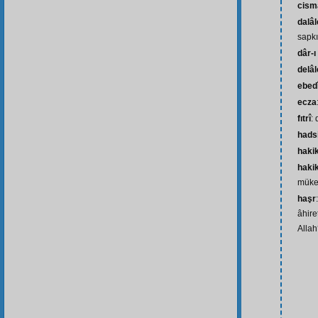
cism
dalâl
sapkı
dâr-ı
delâl
ebed
ecza
fıtrî
:
hads
haki
hakik
mükem
haşr
âhire
Allah