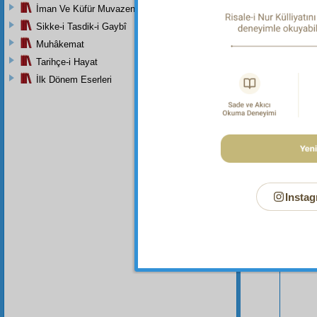
İman Ve Küfür Muvazeneleri
Sikke-i Tasdik-i Gaybî
Muhâkemat
Tarihçe-i Hayat
İlk Dönem Eserleri
Bu Say
Instag