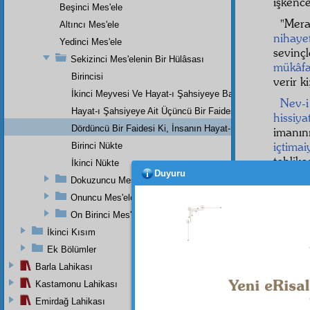
işkence
Beşinci Mes'ele
"Mera
Altıncı Mes'ele
nihayet
Yedinci Mes'ele
sevinç
Sekizinci Mes'elenin Bir Hülâsası
mükâfa
Birincisi
verir k
İkinci Meyvesi Ve Hayat-ı Şahsiyeye Bakan Bir Faidesi
Nev-i
Hayat-ı Şahsiyeye Ait Üçüncü Bir Faidesi
hissiya
Dördüncü Bir Faidesi Ki, İnsanın Hayat-ı İçtimaiyesine Bak
imanı
içtimai
Birinci Nükte
tehlik
İkinci Nükte
Duyuru
mahv
e
Dokuzuncu Mesele
hükmü
Onuncu Mes'ele
alır. 
On Birinci Mes'ele
Fakat 
beni g
İkinci Kısım
bir yo
Ek Bölümler
tecavü
Barla Lahikası
Bu mân
Kastamonu Lahikası
Hem
Emirdağ Lahikası