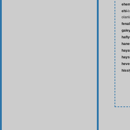
ehem
ehl-
olanl
fenal
gale
hafi
hane
hayat
hays
heve
hissi