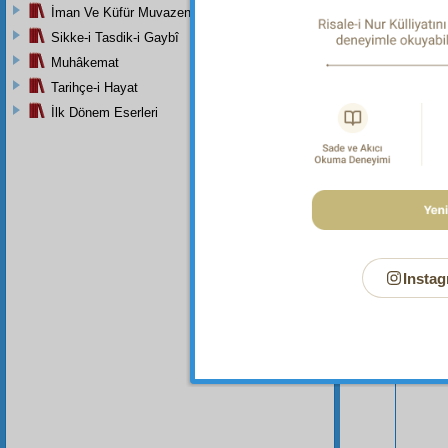
musibe
İman Ve Küfür Muvazeneleri
Sikke-i Tasdik-i Gaybî
Muhâkemat
Tarihçe-i Hayat
İlk Dönem Eserleri
Instag
Bu Say