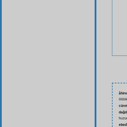
âhire
öldük
cüre
dağda
huzu
ebed