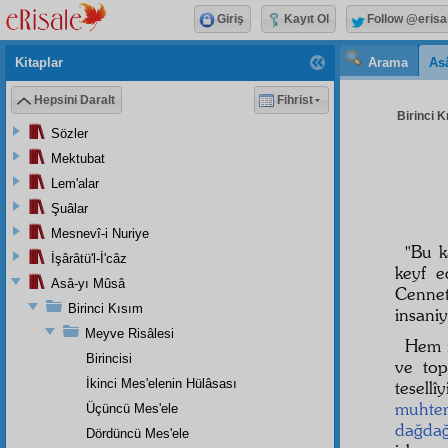
Giriş
Kayıt Ol
Follow @erisa
Kitaplar
Arama
As
Hepsini Daralt
Fihrist
Birinci K
Sözler
Mektubat
Lem'alar
Şuâlar
Mesnevî-i Nuriye
"Bu k
İşârâtü'l-İ'câz
keyf e
Asâ-yı Mûsâ
Cennet
Birinci Kısım
insaniy
Meyve Risâlesi
Hem i
Birincisi
ve top
İkinci Mes'elenin Hülâsası
tesell
muhte
Üçüncü Mes'ele
dağdağ
Dördüncü Mes'ele