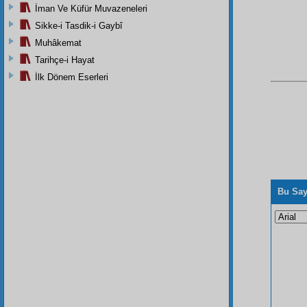
İman Ve Küfür Muvazeneleri
Sikke-i Tasdik-i Gaybî
Muhâkemat
Tarihçe-i Hayat
İlk Dönem Eserleri
Bu Say