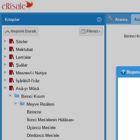
Kitaplar
Arama
As
Hepsini Daralt
Fihrist
Birinci K
Sözler
Mektubat
Lem'alar
Şuâlar
Duyur
Mesnevî-i Nuriye
fıtrat
İşârâtü'l-İ'câz
serma
Asâ-yı Mûsâ
derece
Birinci Kısım
medar-ı
olduğu
Meyve Risâlesi
feda et
Birincisi
İkinci Mes'elenin Hülâsası
İkinc
Üçüncü Mes'ele
Üçün
ehemmi
Dördüncü Mes'ele