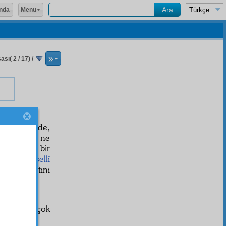
Menu
nda
ası( 2 / 17)
/
olduğu halde,
ret
e iman ne
e lezzet, bir
medar-ı tesellî
ünya hayatını
bulunan çok