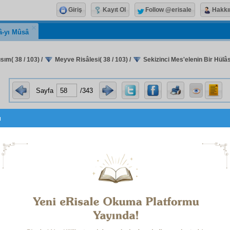
Giriş
Kayıt Ol
Follow @erisale
Hakkı
â-yı Mûsâ
ısım( 38 / 103)
/
Meyve Risâlesi( 38 / 103)
/
Sekizinci Mes'elenin Bir Hülâs
Sayfa
/343
u
en
alâkadar
dır. İşte bu
hadsiz
arzu ve
emel
lere bağlı 
ye
si bir
cüz'î
cüz-ü ihtiyarî
ve
fakr-ı mutlak
bir insana,
âhi
 kuvvetli ve
kâfi
ve
vâfi
bir hazine, bir
medar-ı saadet
v
 istimdat
, bir
merci
ve dünyanın
hadsiz
gam
larına karşı bir
 öyle bir meyve ve faidedir ki, onu kazanmak yolunda d
se yine ucuzdur.
i meyvesi ve
hayat-ı şahsiye
ye bakan bir faidesi:
cü Meselede
izah
edilen ve Gençlik Rehberinde bir
haşiye
yetli
bir neticedir.