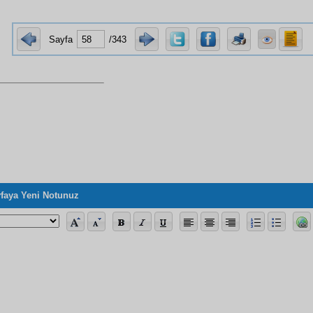
Sayfa
/343
faya Yeni Notunuz