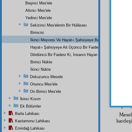
Beşinci Mes'ele
Evet
Altıncı Mes'ele
mezari
keyfiye
Yedinci Mes'ele
milyon
Sekizinci Mes'elenin Bir Hülâsası
teveh
Birincisi
göründ
İkinci Meyvesi Ve Hayat-ı Şahsiyeye Bakan Bir Faidesi
dedi. 
Hayat-ı Şahsiyeye Ait Üçüncü Bir Faidesi
dostla
âlemde
Dördüncü Bir Faidesi Ki, İnsanın Hayat-ı İçtimaiyesine Bak
Birinci Nükte
Risal
İkinci Nükte
Hayat
Dokuzuncu Mesele
İnsa
Onuncu Mes'ele
cemiyet
On Birinci Mes'ele
Halbu
zamanl
İkinci Kısım
ölçüsü
Ek Bölümler
Barla Lahikası
Mesel
kardeşi
Kastamonu Lahikası
Emirdağ Lahikası