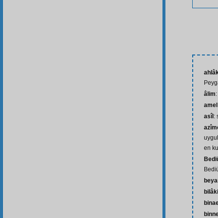
ahlâ
Peyg
âlim
:
amel
asîl
:
azîm
uygul
en ku
Bedi
Bedi
beya
bilâk
bina
binne