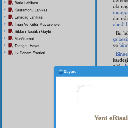
demek
Barla Lahikası
olamay
Kastamonu Lahikası
muayy
Emirdağ Lahikası
daired
ebedî
İman Ve Küfür Muvazeneleri
Sikke-i Tasdik-i Gaybî
Bu b
şâibesi
Muhâkemat
ve
bin
Tarihçe-i Hayat
İlk Dönem Eserleri
Binae
kardeşi
gibi,
b
yoluyl
Duyuru
ilâve et