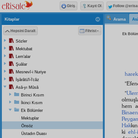
Giriş
Kayıt Ol
Follow @erisa
Kitaplar
Arama
As
Hepsini Daralt
Fihrist
Ek Bölüml
Sözler
Mektubat
Lem'alar
Şuâlar
Mesnevî-i Nuriye
harek
İşârâtü'l-İ'câz
"Efen
Asâ-yı Mûsâ
"
Ule
Birinci Kısım
olmuşla
İkinci Kısım
hem a
Ek Bölümler
Binaen
Peygam
Mektuplar
Hak
kı
Önsöz
ki
ehl-
Üstadın Duası