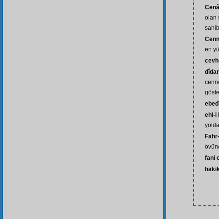
Cenâ
olan 
sahib
Cenne
en y
cevh
dîdar
cenne
göst
ebed
ehl-i
yolda
Fahr-
övün
fani
hakik