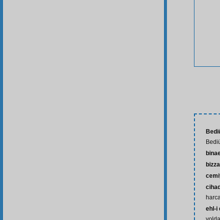
Bedi
Bedi
bina
bizza
cemi
ciha
harc
ehl-i
yolda