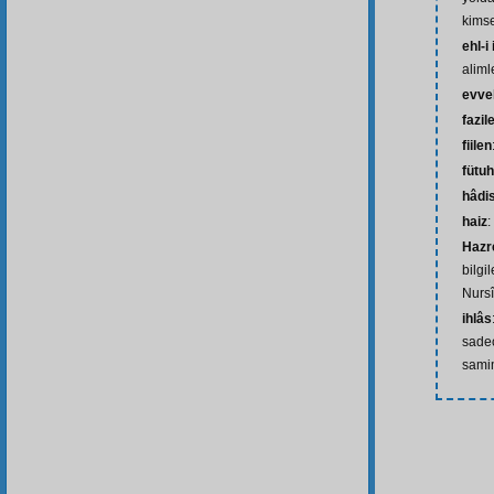
kimse
ehl-i 
aliml
evve
fazil
fiilen
fütuh
hâdi
haiz
:
Hazr
bilgi
Nursî
ihlâs
sadec
sami