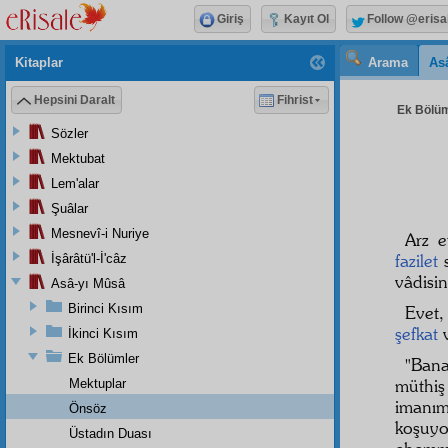
Giriş
Kayıt Ol
Follow @erisa
Kitaplar
Arama
As
Hepsini Daralt
Fihrist
Ek Bölüml
Sözler
Mektubat
Lem'alar
Şuâlar
Mesnevî-i Nuriye
Arz e
fazilet
s
İşârâtü'l-İ'câz
vâdisin
Asâ-yı Mûsâ
Birinci Kısım
Evet
şefkat
İkinci Kısım
Ek Bölümler
"Bana
müthiş
Mektuplar
imanı
Önsöz
koşuyo
Üstadın Duası