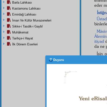
ehemmi
Barla Lahikası
eder m
Kastamonu Lahikası
İstiğn
Emirdağ Lahikası
Üstad
İman Ve Küfür Muvazeneleri
binlerl
Sikke-i Tasdik-i Gaybî
Mâsi
Muhâkemat
Âlemîn
Tarihçe-i Hayat
itiyad
d
İlk Dönem Eserleri
da ne 
İşin o
de
kud
Duyuru
mazha
Bakın
mühim
"Birin
ve din
ediyorl