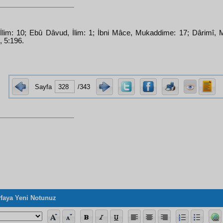
 İlim: 10; Ebû Dâvud, İlim: 1; İbni Mâce, Mukaddime: 17; Dârimî,
 5:196.
Sayfa
/343
faya Yeni Notunuz