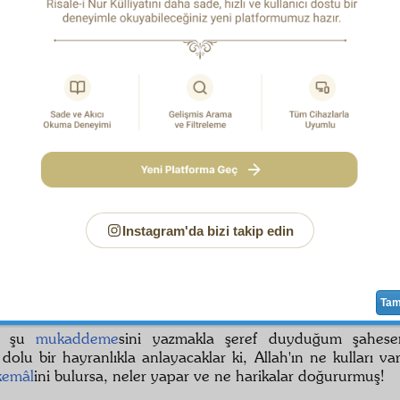
Bediüzzaman
, yarım asırdan fazla o
mukaddes
cihad
ı il
a bu çetin yolda yürüyen ve karşısına çıkan binlerle engeli
iyle aşan ve peygamberlerin
vâris
i olan bir
âlim
olduğunu
am
den bir zattır.
isinin
ilmî
,
ahlâkî
,
edebî
, birçok
fazilet
ve
meziyet
leri ara
ftun
eden şey, onun, o dağlardan daha sağlam, denizlerde
ardan daha yüksek ve geniş olan imanıdır.
im, o ne
muazzam
iman! O ne bitmez ve tükenmez sabır! 
 Hayal ve hatıralara ürpermeler veren bunca
tazyik
, te
elere rağmen, o ne eğilmez baş, ne boğulmaz ses ve na
r!
Instagram'da bizi takip edin
k İkbâl
'in heyecanlı şiirlerinden aldığım coşkun bir
ilh
le yazdığım "
Mücahid
"
ünvan
ını taşıyan bir
manzume
arı okuyanlardan, belki
şâirane
bir
mübalâğa
da bulunduğumu
Ta
ur.
şu
mukaddeme
sini yazmakla şeref duyduğum şaheser
 dolu bir hayranlıkla anlayacaklar ki, Allah'ın ne kulları va
kemâl
ini bulursa, neler yapar ve ne harikalar doğururmuş!