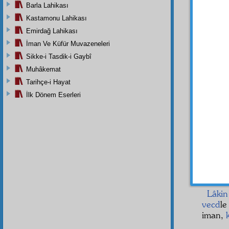
Barla Lahikası
İşte,
Kastamonu Lahikası
boyunc
Emirdağ Lahikası
sür'at
ispat e
İman Ve Küfür Muvazeneleri
Sikke-i Tasdik-i Gaybî
Kend
Muhâkemat
çok
me
sema
l
Tarihçe-i Hayat
İlk Dönem Eserleri
Rabb
irade
!
işkenc
nefesti
Büyü
vaktiy
mısral
olmuşt
Lâkin
vecd
le
iman,