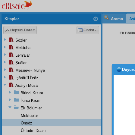
Kitaplar
Arama
As
Hepsini Daralt
Fihrist
Ek Bölüml
Sözler
Mektubat
Lem'alar
Şuâlar
Duyur
Mesnevî-i Nuriye
Peyg
İşârâtü'l-İ'câz
peygam
Asâ-yı Mûsâ
olmadı
Birinci Kısım
Zira
,
İkinci Kısım
tebliğ
Ek Bölümler
lâzımd
Mektuplar
beteri,
Önsöz
sehpal
Üstadın Duası
da olsa