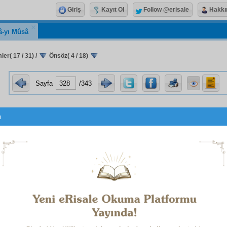
Giriş
Kayıt Ol
Follow @erisale
Hakkı
â-yı Mûsâ
er( 17 / 31)
/
Önsöz( 4 / 18)
Sayfa
/343
u
اَلْعُلَمَۤاءُ وَرَثَةُ اْلاَنْبِيَۤاءِ
amber Efendimiz, şu
yan
1
berlerin
varis
leridirler"
hadis-i şerif
leriyle,
âlim
olmanın pek
ğını,
i'câzkâr
belâğat
leriyle
beyan
buyuruyorlar.
 madem ki bir
âlim
, peygamberlerin
varis
idir; o halde,
hak
ve
neşr
i hususunda, aynen onların tutmuş oldukları yolu
ır. Her ne kadar bu yol, bütün dağ, taş, çamur, çakıl,
 takip,
tevkif
,
muhakeme
, hapis, zindan, sürgün,
tecrid
, zeh
arı ve daha akıl ve hayale gelmeyen nice bin zulüm ve işke
...