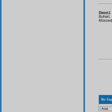
Dipnot-1
Buharî,
Müsned,
Bu Say