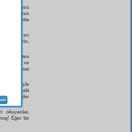
e bütün ömrü
 bir yıldırım
elî
bir surette
sında, beni en
n daha derin,
O ne çelikten
hdit,
tâzip
ve
sıl kısılmaz
am
neş'esiyle
de, aşağıdaki
 söyleyenler
mam
i okuyanlar,
rmış! Eğer bir