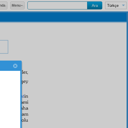
Menu
nda
i, "
Âlim
ler,
 kolay birşey
 ve hakikat
in
 takip etmesi
 uçurum, daha
irlenme, idam
ncelerle dolu