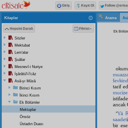
Giriş
Kayıt Ol
Follow @erisa
Kitaplar
Arama
As
Hepsini Daralt
Fihrist
Ek Bölüml
Sözler
Mektubat
Lem'alar
Şuâlar
Mesnevî-i Nuriye
okum
muazz
İşârâtü'l-İ'câz
fevkin
Asâ-yı Mûsâ
tarif 
Birinci Kısım
mucize
İkinci Kısım
istifad
Ek Bölümler
ancak 
Mektuplar
"
Yâ 
Önsöz
saadet
Üstadın Duası
bir es