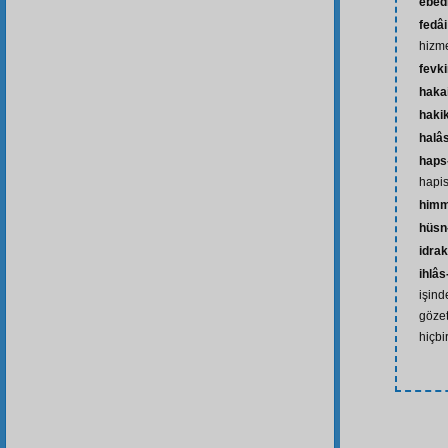
ebed
fedâi
hizm
fevk
haka
haki
halâ
haps
hapis
himm
hüsn
idra
ihlâs
işind
gözet
hiçbi