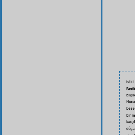
bâki
Bedi
bilgi
Nursî
beşe
bir m
karşıl
dûça