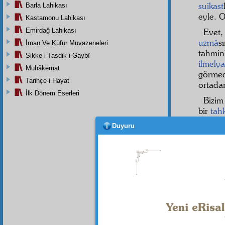
suikast
Barla Lahikası
eyle. O
Kastamonu Lahikası
Emirdağ Lahikası
Evet
uzmâ
s
İman Ve Küfür Muvazeneleri
tahmin
Sikke-i Tasdik-i Gaybî
ilmelya
Muhâkemat
görmed
Tarihçe-i Hayat
ortada
İlk Dönem Eserleri
Bizim
bir
tah
Dua ve
Duyuru
bir da
olalım.