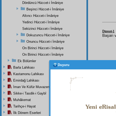
Dördüncü Hüccet-i İmâniye
Beşinci Hüccet-i İmâniye
Altıncı Hüccet-i İmâniye
Yedinci Hüccet-i İmâniye
Sekizinci Hüccet-i İmâniye
Dipnot-1
Dokuzuncu Hüccet-i İmâniye
Başarı 
Onuncu Hüccet-i İmâniye
On Birinci Hüccet-i İmâniye
On Birinci Hüccet-i İmâniye
Ek Bölümler
Duyuru
Barla Lahikası
Kastamonu Lahikası
Emirdağ Lahikası
İman Ve Küfür Muvazeneleri
Sikke-i Tasdik-i Gaybî
Muhâkemat
Tarihçe-i Hayat
İlk Dönem Eserleri