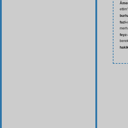
Âmen
ettim
burh
fazl
merha
feyz-
berek
haki