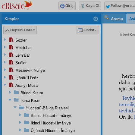
Giriş
Kayıt Ol
Follow @erisa
Kitaplar
Arama
As
Hepsini Daralt
Fihrist
İkinci Kı
Sözler
Mektubat
Lem'alar
Şuâlar
Mesnevî-i Nuriye
herb
İşârâtü'l-İ'câz
daha 
Asâ-yı Mûsâ
için be
Birinci Kısım
Tevhi
İkinci Kısım
temsili
Hüccetü'l-Bâliğa Risalesi
tevhid-
Birinci Hüccet-i İmâniye
On İki
İkinci Hüccet-i İmâniye
Üçüncü Hüccet-i İmâniye