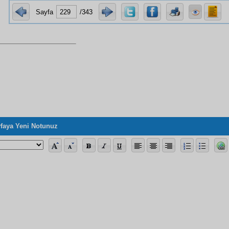
Sayfa
/343
faya Yeni Notunuz