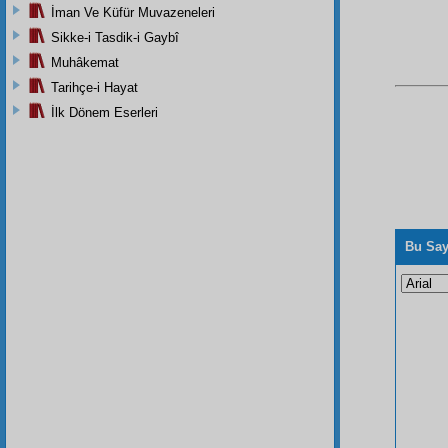
İman Ve Küfür Muvazeneleri
Sikke-i Tasdik-i Gaybî
Muhâkemat
Tarihçe-i Hayat
İlk Dönem Eserleri
Bu Say