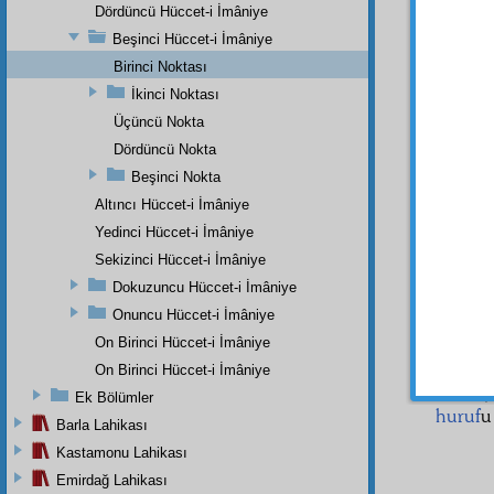
öyle
h
Dördüncü Hüccet-i İmâniye
içind
Beşinci Hüccet-i İmâniye
ederler
Birinci Noktası
Mesel
İkinci Noktası
içind
Üçüncü Nokta
tanzim
Dördüncü Nokta
hikmetl
Beşinci Nokta
Hakem-
Altıncı Hüccet-i İmâniye
Ve bu
Yedinci Hüccet-i İmâniye
bir çe
Sekizinci Hüccet-i İmâniye
sandu
böyle
Dokuzuncu Hüccet-i İmâniye
herbir 
Onuncu Hüccet-i İmâniye
hükmü
On Birinci Hüccet-i İmâniye
getire
On Birinci Hüccet-i İmâniye
Evet,
Ek Bölümler
huruf
Barla Lahikası
Kastamonu Lahikası
Emirdağ Lahikası