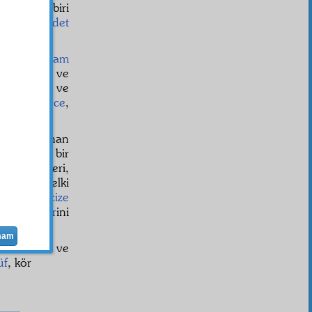
sinde, birbiri
â
sına
şehadet
n
, bir
intizam
e o
tevzin
ve
ar
kokular ve
leri
adedince
,
yvede bulunan
yan küçük bir
rı, sahifeleri,
i değil, belki
 birer
mu'cize
sının
nazîr
ini
mam
in noktaları ve
üf
, kör