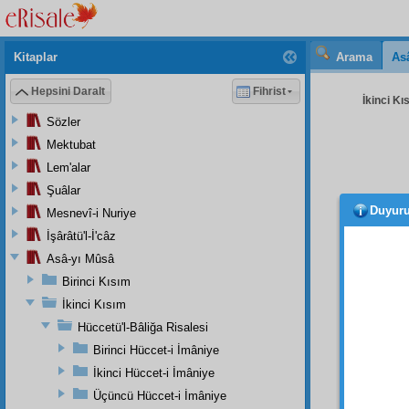
Kitaplar
Arama
As
Hepsini Daralt
Fihrist
İkinci Kı
Sözler
Mektubat
Lem'alar
Şuâlar
Duyur
Mesnevî-i Nuriye
ağaçt
adedin
İşârâtü'l-İ'câz
Asâ-yı Mûsâ
Güya 
Birinci Kısım
eden
İkinci Kısım
Hem
Hüccetü'l-Bâliğa Risalesi
eserler
Birinci Hüccet-i İmâniye
Hem 
İkinci Hüccet-i İmâniye
forma
l
Üçüncü Hüccet-i İmâniye
arz
etm