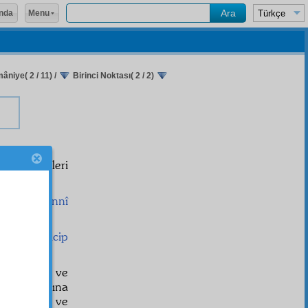
Menu
nda
âniye( 2 / 11)
/
Birinci Noktası( 2 / 2)
 ve meyveleri
rdır.
e
lerini
tegannî
ntika
ve
acip
ve
nişan
ları ve
şahın
nazar
ına
şekil almış ve