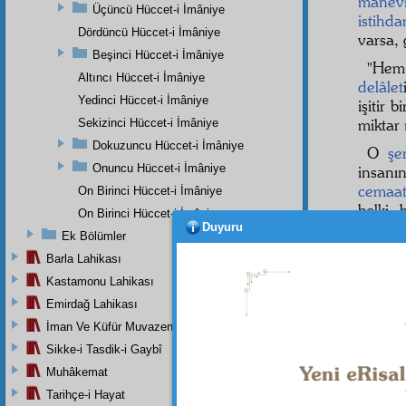
mânev
Üçüncü Hüccet-i İmâniye
istihd
Dördüncü Hüccet-i İmâniye
varsa, 
Beşinci Hüccet-i İmâniye
"Hem
Altıncı Hüccet-i İmâniye
delâlet
Yedinci Hüccet-i İmâniye
işitir 
miktar
Sekizinci Hüccet-i İmâniye
Dokuzuncu Hüccet-i İmâniye
O
şe
Onuncu Hüccet-i İmâniye
insanı
cemaa
On Birinci Hüccet-i İmâniye
belki
On Birinci Hüccet-i İmâniye
karıştı
Duyuru
Ek Bölümler
beden
Barla Lahikası
Onun
Kastamonu Lahikası
"Siz ç
Emirdağ Lahikası
hisseda
İman Ve Küfür Muvazeneleri
O vak
Sikke-i Tasdik-i Gaybî
Muhâkemat
Tarihçe-i Hayat