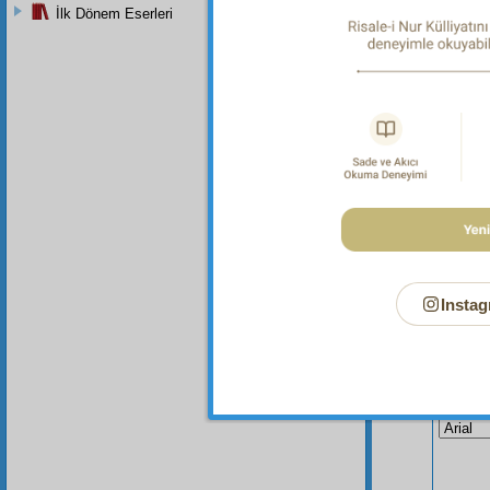
Dipnot-1
İlk Dönem Eserleri
bk. Hic
Mü'minûn
Instag
Bu Say