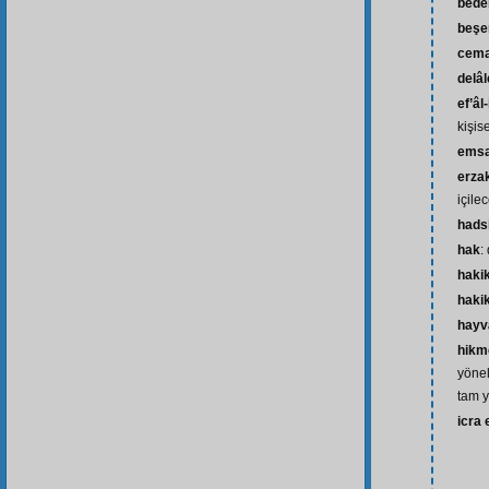
bede
beşe
cema
delâl
ef’âl
kişis
emsa
erza
içile
hads
hak
:
haki
hakik
hayv
hikm
yönel
tam y
icra