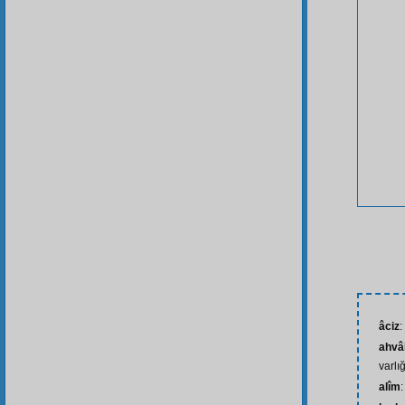
âciz
:
ahvâl
varlı
alîm
: