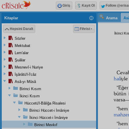
Giriş
Kayıt Ol
Follow @erisa
Kitaplar
Arama
As
Hepsini Daralt
Fihrist
İkinci Kı
Sözler
Mektubat
Lem'alar
Şuâlar
Mesnevî-i Nuriye
Ceva
İşârâtü'l-İ'câz
hal
iyle
Asâ-yı Mûsâ
"Eğe
Birinci Kısım
bütün 
İkinci Kısım
varsa
Hüccetü'l-Bâliğa Risalesi
"hem 
Birinci Hüccet-i İmâniye
mahze
İkinci Hüccet-i İmâniye
"hem 
Birinci Mevkıf