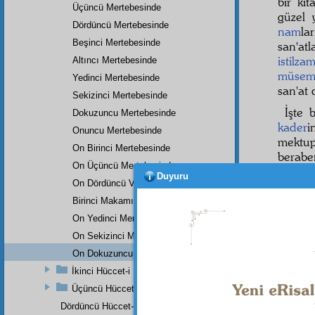
bir ki
Üçüncü Mertebesinde
güzel
Dördüncü Mertebesinde
nam
la
Beşinci Mertebesinde
san'atl
istilza
Altıncı Mertebesinde
müse
Yedinci Mertebesinde
san'at
Sekizinci Mertebesinde
İşte
Dokuzuncu Mertebesinde
kader
i
Onuncu Mertebesinde
mektup
On Birinci Mertebesinde
berab
On Üçüncü Mertebesinde
Duyuru
On Dördüncü Ve On Beşinci Mertebesi
Birinci Makamın On Altıncı Mertebesinde
On Yedinci Mertebesinde
On Sekizinci Mertebesinde
On Dokuzuncu Mertebesinde
İkinci Hüccet-i İmâniye
Üçüncü Hüccet-i İmâniye
Dördüncü Hüccet-i İmâniye