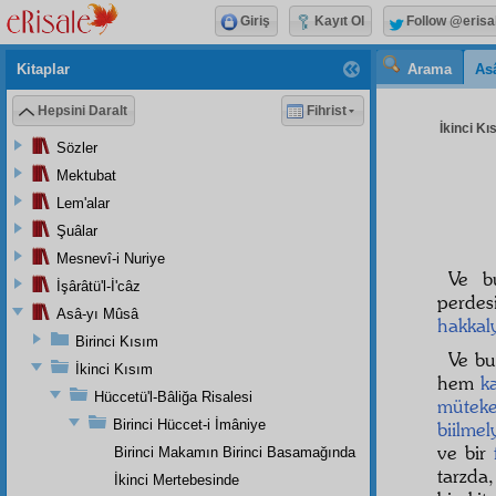
Giriş
Kayıt Ol
Follow @erisa
Kitaplar
Arama
As
Hepsini Daralt
Fihrist
İkinci Kı
Sözler
Mektubat
Lem'alar
Şuâlar
Mesnevî-i Nuriye
Ve 
İşârâtü'l-İ'câz
perdes
Asâ-yı Mûsâ
hakkal
Birinci Kısım
Ve b
İkinci Kısım
hem
k
Hüccetü'l-Bâliğa Risalesi
müteke
Birinci Hüccet-i İmâniye
biilmel
ve bir
Birinci Makamın Birinci Basamağında
tarzda
İkinci Mertebesinde