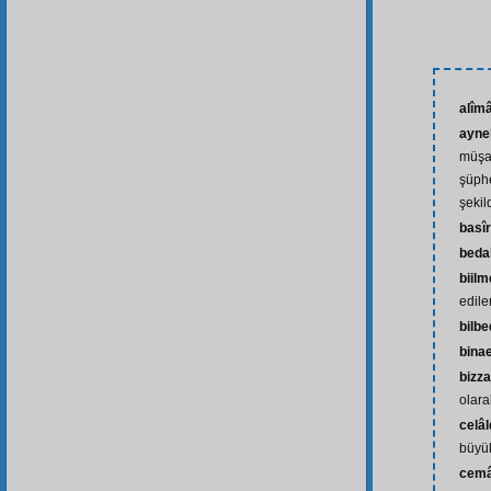
alîm
ayne
müşa
şüph
şekil
basî
beda
biilm
edile
bilb
bina
bizz
olara
celâ
büyük
cemâ