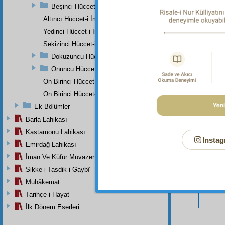
Beşinci Hüccet-i İmâniye
Altıncı Hüccet-i İmâniye
Yedinci Hüccet-i İmâniye
Sekizinci Hüccet-i İmâniye
Bu Say
Dokuzuncu Hüccet-i İmâniye
Onuncu Hüccet-i İmâniye
On Birinci Hüccet-i İmâniye
On Birinci Hüccet-i İmâniye
Ek Bölümler
Barla Lahikası
Kastamonu Lahikası
Instag
Emirdağ Lahikası
İman Ve Küfür Muvazeneleri
Sikke-i Tasdik-i Gaybî
Muhâkemat
Tarihçe-i Hayat
İlk Dönem Eserleri