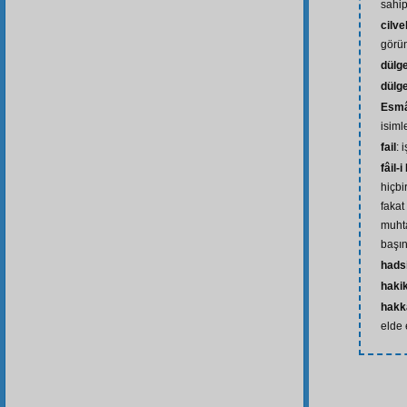
sahip
cilv
görü
dülg
dülge
Esmâ
isiml
fail
: 
fâil-
hiçbi
fakat
muhta
başın
hads
haki
hakk
elde 