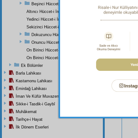
Beşinci Hüccet-i İmâniye
Altıncı Hüccet-i İmâniye
Yedinci Hüccet-i İmâniye
Sekizinci Hüccet-i İmâniye
Dokuzuncu Hüccet-i İmâniye
Onuncu Hüccet-i İmâniye
On Birinci Hüccet-i İmâniye
Bu Say
On Birinci Hüccet-i İmâniye
Ek Bölümler
Barla Lahikası
Kastamonu Lahikası
Instag
Emirdağ Lahikası
İman Ve Küfür Muvazeneleri
Sikke-i Tasdik-i Gaybî
Muhâkemat
Tarihçe-i Hayat
İlk Dönem Eserleri