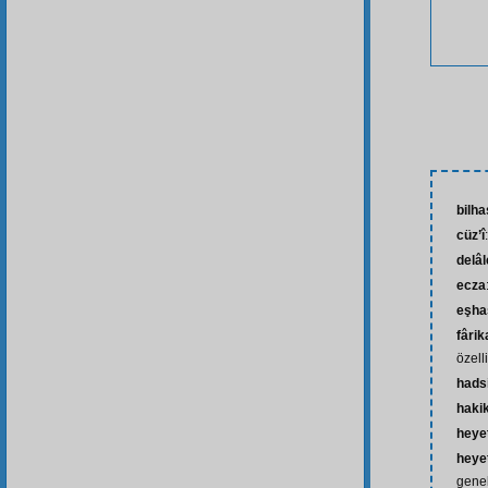
bilh
cüz’î
delâl
ecza
eşha
fârik
özelli
hads
haki
heye
heye
genel