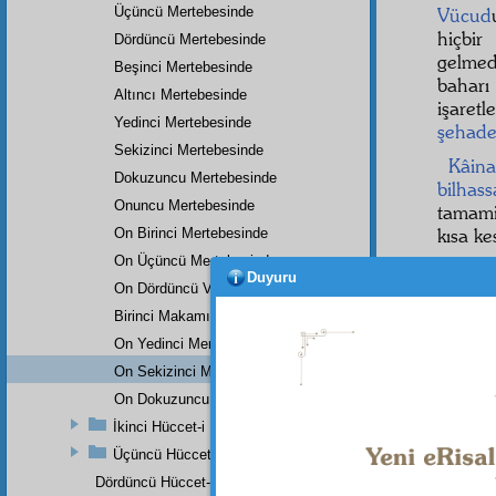
Üçüncü Mertebesinde
Vücud
hiçbir
Dördüncü Mertebesinde
gelmed
Beşinci Mertebesinde
baharı 
Altıncı Mertebesinde
işaretl
Yedinci Mertebesinde
şehade
Sekizinci Mertebesinde
Kâina
Dokuzuncu Mertebesinde
bilhass
Onuncu Mertebesinde
tamami
kısa kes
On Birinci Mertebesinde
On Üçüncü Mertebesinde
Kâina
Duyuru
On Dördüncü Ve On Beşinci Mertebesi
ispat e
Birinci Makamın On Altıncı Mertebesinde
İkinc
On Yedinci Mertebesinde
vücud
On Sekizinci Mertebesinde
On Dokuzuncu Mertebesinde
İkinci Hüccet-i İmâniye
Üçüncü Hüccet-i İmâniye
Dördüncü Hüccet-i İmâniye