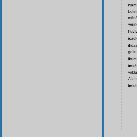
hikm
belir
mânâl
yerin
hüvi
icad
ihda
getir
ihtim
imkâ
yoklu
Allah
imkâ