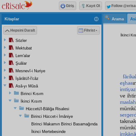
Giriş
Kayıt Ol
Follow @erisa
Kitaplar
Arama
As
Hepsini Daralt
Fihrist
İkinci Kı
Sözler
Mektubat
Lem'alar
Şuâlar
Mesnevî-i Nuriye
fârika
İşârâtü'l-İ'câz
eşhas
ı
Asâ-yı Mûsâ
imtiyaz
Birinci Kısım
ve ihti
maslah
İkinci Kısım
mümkü
Hüccetü'l-Bâliğa Risalesi
serger
Birinci Hüccet-i İmâniye
takma
Birinci Makamın Birinci Basamağında
mümk
İkinci Mertebesinde
imkânâ