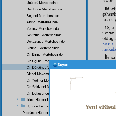
bazan, 
Üçüncü Mertebesinde
İkinc
Dördüncü Mertebesinde
şahsı
Beşinci Mertebesinde
hizmetç
Altıncı Mertebesinde
Öyle
Yedinci Mertebesinde
ünvanı
Sekizinci Mertebesinde
olduğu 
Dokuzuncu Mertebesinde
hususi
Onuncu Mertebesinde
mükâl
On Birinci Mertebesinde
İkinci
On Üçüncü Mertebesinde
karışır,
Duyuru
çeşit
On Dördüncü Ve On Beşinci Mertebesi
Rabbân
Birinci Makamın On Altıncı Mertebesinde
On Yedinci Mertebesinde
1
On Sekizinci Mertebesinde
On Dokuzuncu Mertebesinde
âyeti
İkinci Hüccet-i İmâniye
Üçüncü Hüccet-i İmâniye
Dördüncü Hüccet-i İmâniye
Dipnot-1