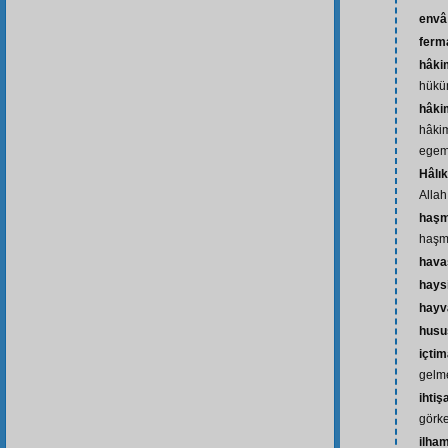
envâ
ferm
hâki
hükü
hâki
hâkim
egem
Hâlık
Allah
haşm
haşm
hava
hays
hayv
husu
içti
gelm
ihti
görk
ilha