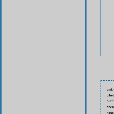
âmi
:
cihet
cüz’î
ehem
ekse