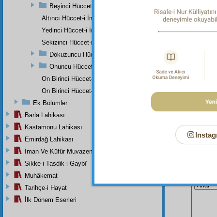
Beşinci Hüccet-i İmâniye
"(De ki
tükenmed
Altıncı Hüccet-i İmâniye
Yedinci Hüccet-i İmâniye
Sekizinci Hüccet-i İmâniye
Dokuzuncu Hüccet-i İmâniye
Onuncu Hüccet-i İmâniye
On Birinci Hüccet-i İmâniye
On Birinci Hüccet-i İmâniye
Ek Bölümler
Barla Lahikası
Kastamonu Lahikası
Instag
Emirdağ Lahikası
İman Ve Küfür Muvazeneleri
Sikke-i Tasdik-i Gaybî
Bu Say
Muhâkemat
Tarihçe-i Hayat
İlk Dönem Eserleri