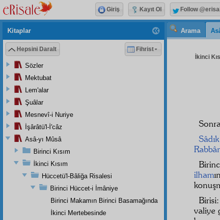
Giriş
Kayıt Ol
Follow @erisa
Kitaplar
Arama
As
Hepsini Daralt
Fihrist
İkinci Kı
Sözler
Mektubat
Lem'alar
Şuâlar
Mesnevî-i Nuriye
Sonr
İşârâtü'l-İ'câz
Sâdık
Asâ-yı Mûsâ
Rabbân
Birinci Kısım
Birin
İkinci Kısım
ilham
Hüccetü'l-Bâliğa Risalesi
konuşma
Birinci Hüccet-i İmâniye
Birisi
Birinci Makamın Birinci Basamağında
valiye
İkinci Mertebesinde