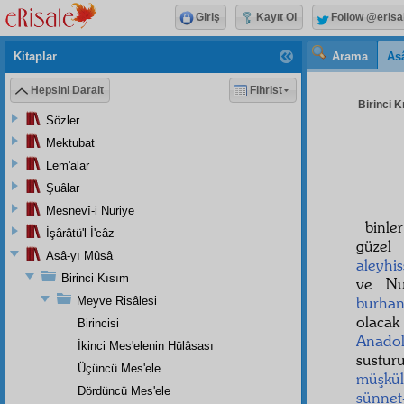
Giriş
Kayıt Ol
Follow @erisa
Kitaplar
Arama
As
Hepsini Daralt
Fihrist
Birinci K
Sözler
Mektubat
Lem'alar
Şuâlar
Mesnevî-i Nuriye
binle
İşârâtü'l-İ'câz
güzel
Asâ-yı Mûsâ
aleyhi
Birinci Kısım
ve Nu
burha
Meyve Risâlesi
olacak
Birincisi
Anado
İkinci Mes'elenin Hülâsası
sustur
Üçüncü Mes'ele
müşkül
Dördüncü Mes'ele
sünnet