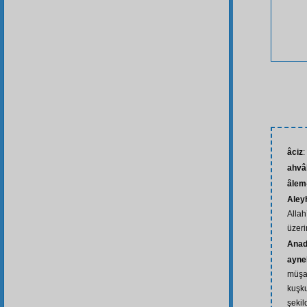
âciz
:
ahvâ
âlem-
Aley
Allah
üzeri
Anad
ayne
müşa
kuşk
şekil