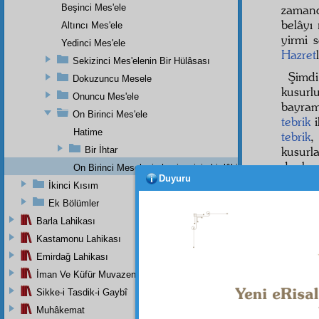
Beşinci Mes'ele
zaman
belâyı
Altıncı Mes'ele
yirmi 
Yedinci Mes'ele
Hazret
Sekizinci Mes'elenin Bir Hülâsası
Şimdi
Dokuzuncu Mesele
kusurlu
Onuncu Mes'ele
bayram
On Birinci Mes'ele
tebrik
i
Hatime
tebrik
kusurla
Bir İhtar
duaları
On Birinci Meselenin haşiyesinin bir lâhikasıdır.
Duyuru
İkinci Kısım
Ek Bölümler
Barla Lahikası
Kastamonu Lahikası
Emirdağ Lahikası
İman Ve Küfür Muvazeneleri
Sikke-i Tasdik-i Gaybî
Muhâkemat