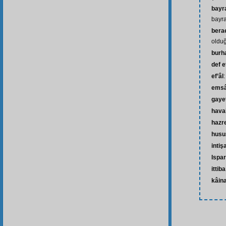
bayra
bayr
bera
oldu
burh
def 
ef’âl
:
emsâl
gaye
haval
hazr
husu
intiş
Ispar
ittib
kâin