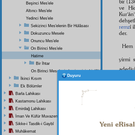
bir (1
Beşinci Mes'ele
ve Hic
Altıncı Mes'ele
Kur'ân
Yedinci Mes'ele
dehşet
Sekizinci Mes'elenin Bir Hülâsası
remz
î 
der.
Dokuzuncu Mesele
Onuncu Mes'ele
Hem 
On Birinci Mes'ele
Hatime
yirmi 
Bir İhtar
adedi
On Birinci Meselenin haşiyesinin bir lâhikasıdır.
Hürri
Duyuru
İkinci Kısım
saltana
Ek Bölümler
maddî
sihirba
Barla Lahikası
gizli p
Kastamonu Lahikası
mahv
Emirdağ Lahikası
İman Ve Küfür Muvazeneleri
Sikke-i Tasdik-i Gaybî
Muhâkemat