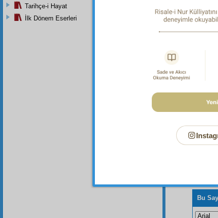
Tarihçe-i Hayat
Dipnot-1
İlk Dönem Eserleri
"Yarattı
Dipnot-2
"Düğümle
Instag
Bu Say