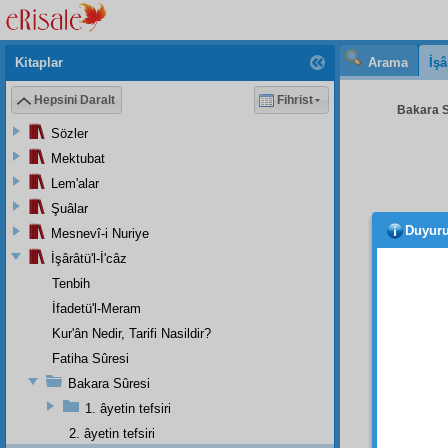
Kitaplar
Arama
İşâ
Hepsini Daralt
Fihrist
Bakara S
Sözler
Mektubat
Lem'alar
Şuâlar
Duyur
Mesnevî-i Nuriye
Evet,
ettire
İşârâtü'l-İ'câz
eden
Tenbih
meyil, 
İfadetü'l-Meram
Kur'ân Nedir, Tarifi Nasildir?
S –
1
Fatiha Sûresi
hikmet
Bakara Sûresi
C – 
1. âyetin tefsiri
mânâla
2. âyetin tefsiri