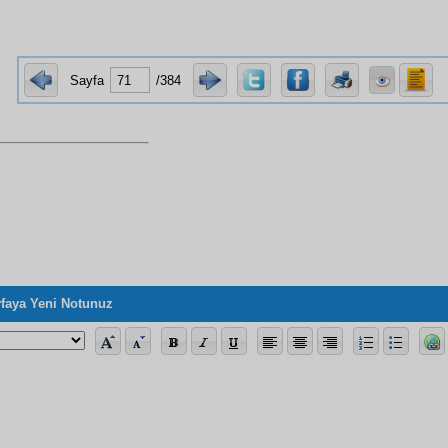
Sayfa
/384
faya Yeni Notunuz