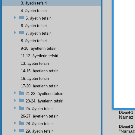
Arkad
3. âyetin tefsiri
ve
nez
4. âyetin tefsiri
Namaz
5. âyetin tefsiri
vicdan
6. âyetin tefsiri
tarafı
7. âyetin tefsiri
yapıla
8. âyetin tefsiri
iştiyak
9-10. âyetlerin tefsiri
Nama
11-12. âyetlerin tefsiri
ettirm
ettirme
13. âyetin tefsiri
ve
içt
14-15. âyetlerin tefsiri
müraat
16. âyetin tefsiri
ne kad
17-20. âyetlerin tefsiri
işten g
21-22. âyetlerin tefsiri
23-24. âyetlerin tefsiri
25. âyetin tefsiri
Dipnot-1
26-27. âyetlerin tefsiri
Namaz kı
28. âyetin tefsiri
Dipnot-2
29. âyetin tefsiri
"Namazı 