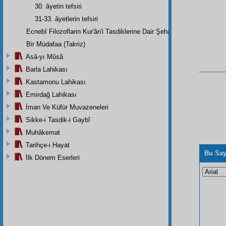
30. âyetin tefsiri
31-33. âyetlerin tefsiri
Ecnebî Filozoflarin Kur'ân'i Tasdiklerine Dair Şehadetleri
Bir Müdafaa (Takriz)
Asâ-yı Mûsâ
Barla Lahikası
Kastamonu Lahikası
Emirdağ Lahikası
İman Ve Küfür Muvazeneleri
Sikke-i Tasdik-i Gaybî
Muhâkemat
Tarihçe-i Hayat
Bu Say
İlk Dönem Eserleri