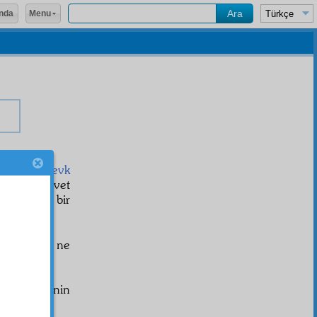
Menu
nda
e
içtima
a
sevk
emaat
e dâvet
e
cemaat
e bir
n zikrinde ne
bi "
ikame
"nin