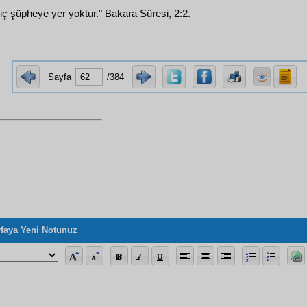
ç şüpheye yer yoktur." Bakara Sûresi, 2:2.
Sayfa
/384
faya Yeni Notunuz