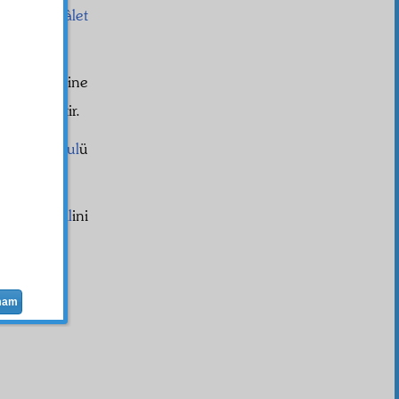
mâl
ine
delâlet
n'ın
azamet
ine
na işarettir.
î
nin
mahsul
ü
ân'ın
kemâl
ini
r yerinde
mam