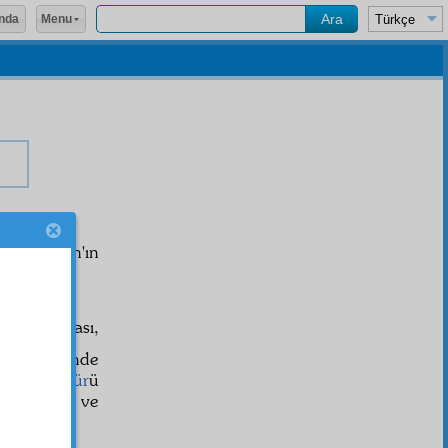
Menu
nda
em Kur'ân'ın
 kullanılması,
sus
suret
inde
ekle
tesettür
ü
ğunu
izhar
ve