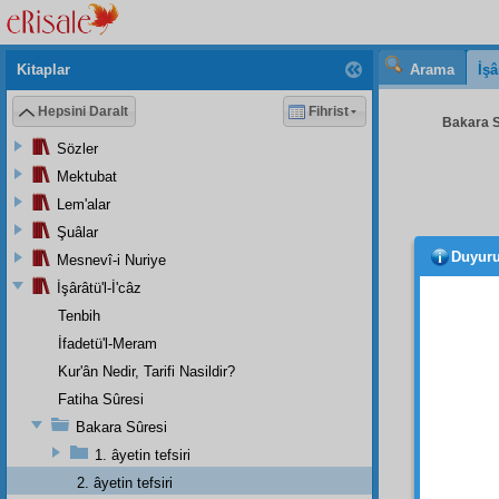
Kitaplar
Arama
İşâ
Hepsini Daralt
Fihrist
Bakara Sû
Sözler
Mektubat
Lem'alar
Şuâlar
Duyur
Mesnevî-i Nuriye
Ve
ke
İşârâtü'l-İ'câz
azamet
Tenbih
İfadetü'l-Meram
Ve
k
Kur'ân Nedir, Tarifi Nasildir?
tâzim
v
Fatiha Sûresi
göster
Bakara Sûresi
icap
ed
1. âyetin tefsiri
itiraf
et
2. âyetin tefsiri