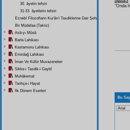
Dipnot-2
30. âyetin tefsiri
"Onda hi
31-33. âyetlerin tefsiri
Ecnebî Filozoflarin Kur'ân'i Tasdiklerine Dair Şehadetleri
Bir Müdafaa (Takriz)
Asâ-yı Mûsâ
Barla Lahikası
Kastamonu Lahikası
Emirdağ Lahikası
İman Ve Küfür Muvazeneleri
Sikke-i Tasdik-i Gaybî
Muhâkemat
Tarihçe-i Hayat
İlk Dönem Eserleri
Bu Say