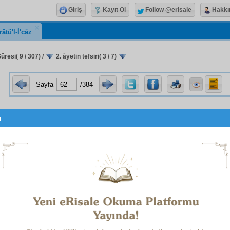
Giriş
Kayıt Ol
Follow @erisale
Hakkı
râtü'l-İ'câz
resi( 9 / 307)
/
2. âyetin tefsiri( 3 / 7)
Sayfa
/384
u
ذٰلِكَ
za
,
zat ile sıfatı gösteren bir işaret olması
itibarıyla
h
ine, hem
azamet
i ispat eden
sıfât-ı kemâliye
ye işaret eder.
ذٰلِكَ
eza
,
işaret-i hissiye
ye
mahsus
iken,
işaret-i akliye
de
e ehemmiyeti ifade ettiği gibi,
mâkul
olan Kur'ân'ı,
mah
mesi, Kur'ân'ı,
ezhan
ve
enzâr
ın
nazar-ı dikkat
ine arz etm
en hile,
za'fiyet
ve
sair
çirkin şeylerden
münezzeh
oldu
tirmektir.