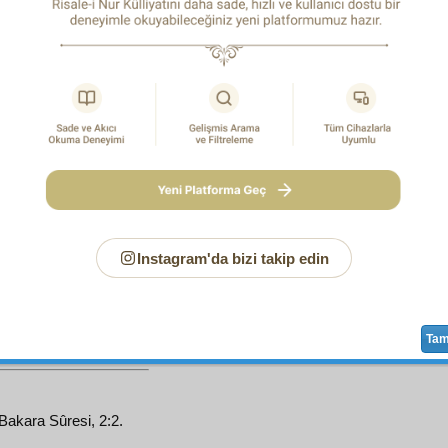
ل
ذٰلِكَ
za
'nin
vasıtasıyla ifade ettiği
bu'd
, Kur'ân'ın
ke
lüvv-ü rütbe
sine işarettir.
اَلْ
اَلْكِتَابْ
za
'daki
hasr-ı örfî
yi ifade ettiğinden, Kur'â
1
ka kitapların
mehasin
ini
cem
etmekle onların
fevkinde
olduğu
كِتَابْ
za
tabiri
ehl-i kıraat ve kitabet
ten olmayan bir
ümm
ına işarettir.
لاَرَيْبَ فِيهِ
za
zamir
ininher iki ihtimaline
binaen
Kur'
2
Instagram'da bizi takip edin
veya
tekit
eder.
لاَ
za
,
istiğrâk
ı ifade eden
Kur'ân'ın her köşesinde
rekz
ve he
Ta
 Bakara Sûresi, 2:2.