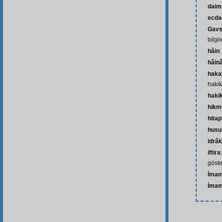
daim
ecda
Gavs
bilgi
hâin
hâin
haka
hakik
haki
hikm
hitap
husu
idrâk
iftira
göst
İmam
İmam