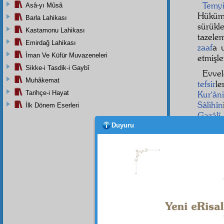
Temy
Asâ-yı Mûsâ
Hükü
Barla Lahikası
sürükl
Kastamonu Lahikası
tazelem
Emirdağ Lahikası
zaaf
a 
İman Ve Küfür Muvazeneleri
etmişle
Sikke-i Tasdik-i Gaybî
Evve
Muhâkemat
tefsir
le
Tarihçe-i Hayat
Kur'ân
Sâlihîn
İlk Dönem Eserleri
Gazâlî
tefsir
le
Duyuru
bu tar
en
mü
kimse i
düşmanl