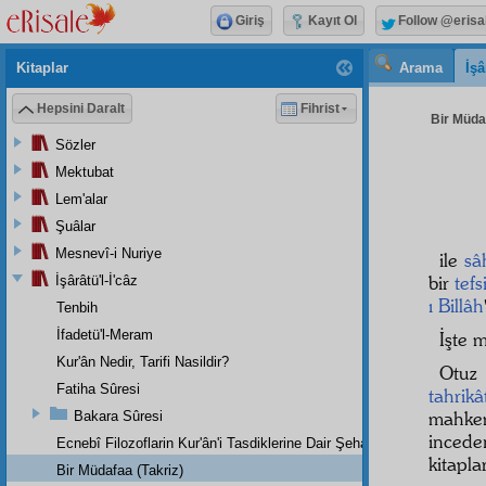
Giriş
Kayıt Ol
Follow @erisa
Kitaplar
Arama
İşâ
Hepsini Daralt
Fihrist
Bir Müdaf
Sözler
Mektubat
Lem'alar
Şuâlar
Mesnevî-i Nuriye
ile
sâh
bir
tefs
İşârâtü'l-İ'câz
ı Billâh
Tenbih
İfadetü'l-Meram
İşte 
Kur'ân Nedir, Tarifi Nasildir?
Otuz
Fatiha Sûresi
tahrikâ
mahke
Bakara Sûresi
inced
Ecnebî Filozoflarin Kur'ân'i Tasdiklerine Dair Şehadetleri
kitapl
Bir Müdafaa (Takriz)