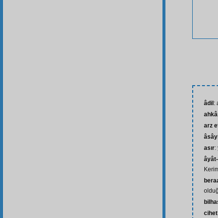
âdil
:
ahk
arz 
âsây
asır
:
âyât-
Kerim
bera
oldu
bilh
cihet