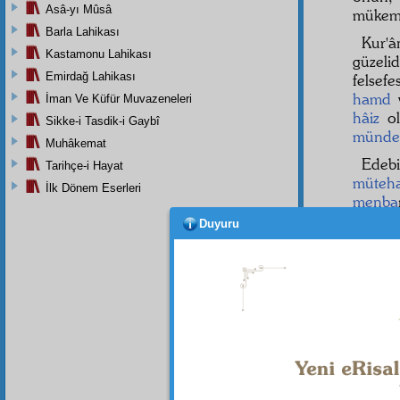
Asâ-yı Mûsâ
mükem
Barla Lahikası
Kur'â
Kastamonu Lahikası
güzeli
Emirdağ Lahikası
felsef
hamd
İman Ve Küfür Muvazeneleri
hâiz
ol
Sikke-i Tasdik-i Gaybî
münde
Muhâkemat
Edeb
Tarihçe-i Hayat
müteha
İlk Dönem Eserleri
menba
Duyuru
Davu
kitapla
edemem
Bund
kavra
alâkad