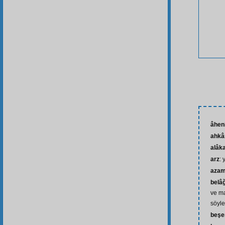
âhen
ahk
alâk
arz
:
azam
belâ
ve m
söyl
beşe