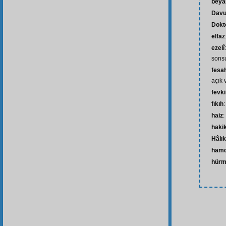
beya
Davud
Dokt
elfaz
ezelî
sons
fesa
açık 
fevk
fıkıh
haiz
:
haki
Hâlık
ham
hürm