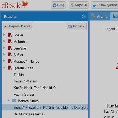
Giriş
Kayıt Ol
Follow @erisa
Kitaplar
Arama
İşâ
Hepsini Daralt
Fihrist
Ecnebî Fi
Sözler
Mektubat
Lem'alar
Şuâlar
Mesnevî-i Nuriye
İşârâtü'l-İ'câz
Tenbih
İfadetü'l-Meram
Kur'ân Nedir, Tarifi Nasildir?
Fatiha Sûresi
Bakara Sûresi
Kur'
Ecnebî Filozoflarin Kur'ân'i Tasdiklerine Dair Şehadetleri
Kur'ân
Bir Müdafaa (Takriz)
onun,