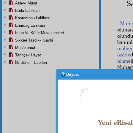
S
Asâ-yı Mûsâ
Barla Lahikası
Kastamonu Lahikası
Muhte
Emirdağ Lahikası
oluna
İman Ve Küfür Muvazeneleri
olundu
Sikke-i Tasdik-i Gaybî
kanunl
mahiye
Muhâkemat
âzâde
d
Tarihçe-i Hayat
hikmet
İlk Dönem Eserleri
Muham
mükem
Duyuru
etmek,
ki, bu
Muham
vücud
San
(a.s.m
kitabı
kadar