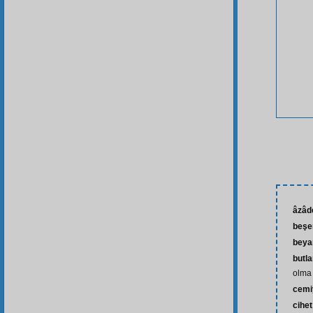
âzâd
beşe
beya
butl
olma
cemi
cihet