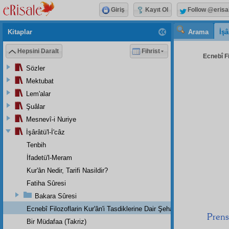
Giriş
Kayıt Ol
Follow @erisa
Kitaplar
Arama
İşâ
Hepsini Daralt
Fihrist
Ecnebî Fi
Sözler
Mektubat
Lem'alar
Şuâlar
Mesnevî-i Nuriye
İşârâtü'l-İ'câz
Tenbih
İfadetü'l-Meram
Kur'ân Nedir, Tarifi Nasildir?
Fatiha Sûresi
Bakara Sûresi
Ecnebî Filozoflarin Kur'ân'i Tasdiklerine Dair Şehadetleri
Prens
Bir Müdafaa (Takriz)