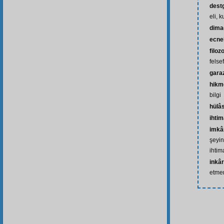
dest
eli, 
dima
ecne
filoz
felse
gara
hikm
bilgi
hülâ
ihtim
imkâ
şeyin
ihtim
inkâ
etm