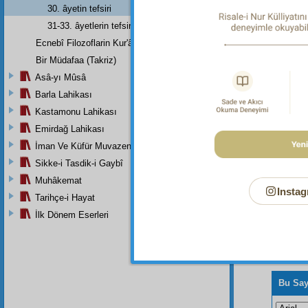
Biz
tesb
30. âyetin tefsiri
Dipnot-2
31-33. âyetlerin tefsiri
Biz.
Ecnebî Filozoflarin Kur'ân'i Tasdiklerine Dair Şehadetleri
Dipnot-3
Bir Müdafaa (Takriz)
Her türl
Asâ-yı Mûsâ
Barla Lahikası
Kastamonu Lahikası
Emirdağ Lahikası
İman Ve Küfür Muvazeneleri
Sikke-i Tasdik-i Gaybî
Muhâkemat
Instag
Tarihçe-i Hayat
İlk Dönem Eserleri
Bu Say