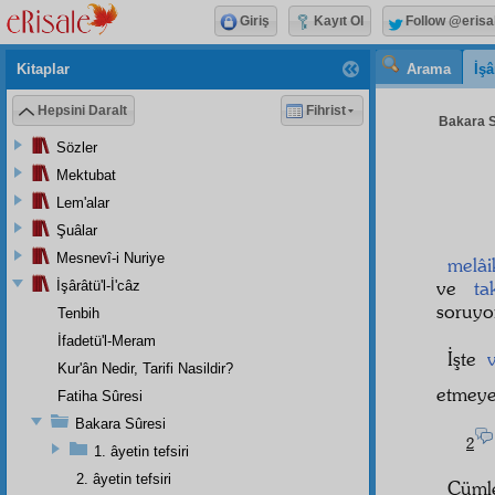
Giriş
Kayıt Ol
Follow @erisa
Kitaplar
Arama
İşâ
Hepsini Daralt
Fihrist
Bakara S
Sözler
Mektubat
Lem'alar
Şuâlar
Mesnevî-i Nuriye
melâi
ve
ta
İşârâtü'l-İ'câz
soruyo
Tenbih
İfadetü'l-Meram
İşte
Kur'ân Nedir, Tarifi Nasildir?
etmeye 
Fatiha Sûresi
Bakara Sûresi
2
1. âyetin tefsiri
2. âyetin tefsiri
Cüml