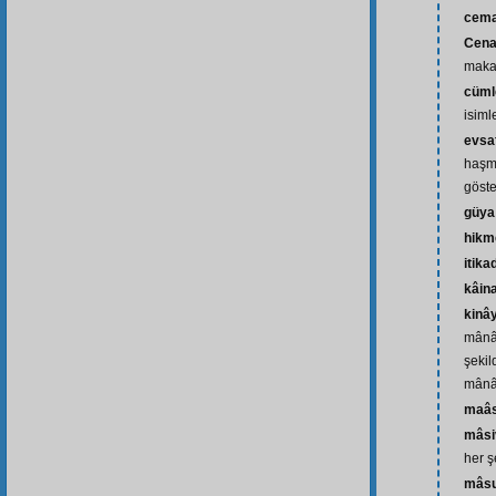
cema
Cena
maka
cüml
isiml
evsaf
haşme
göste
güya
hikm
itika
kâin
kinâ
mânâ
şekil
mânâ
maâs
mâsi
her ş
mâs