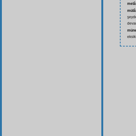
melâ
mülâ
şeyde
deva
müne
eksik