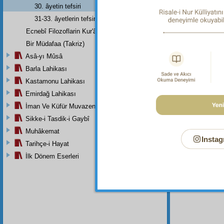
Şüphesi
30. âyetin tefsiri
Dipnot-2
31-33. âyetlerin tefsiri
Yapacak
Ecnebî Filozoflarin Kur'ân'i Tasdiklerine Dair Şehadetleri
Dipnot-3
Bir Müdafaa (Takriz)
Şöyle d
Asâ-yı Mûsâ
Dipnot-4
Barla Lahikası
"Muhakk
Kur'ân'ı
Kastamonu Lahikası
Emirdağ Lahikası
Dipnot-5
"Allah'ı
İman Ve Küfür Muvazeneleri
Sikke-i Tasdik-i Gaybî
Dipnot-6
Kılan, bi
Muhâkemat
Instag
Dipnot-7
Tarihçe-i Hayat
Yaratıcı
İlk Dönem Eserleri