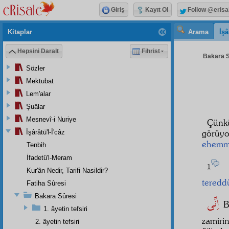
Giriş
Kayıt Ol
Follow @erisa
Kitaplar
Arama
İşâ
Hepsini Daralt
Fihrist
Bakara S
Sözler
Mektubat
Lem'alar
Şuâlar
Mesnevî-i Nuriye
Çün
görüyo
İşârâtü'l-İ'câz
ehemm
Tenbih
İfadetü'l-Meram
ّى
1
Kur'ân Nedir, Tarifi Nasildir?
teredd
Fatiha Sûresi
Bakara Sûresi
اِنِّى
B
1. âyetin tefsiri
zamirin
2. âyetin tefsiri