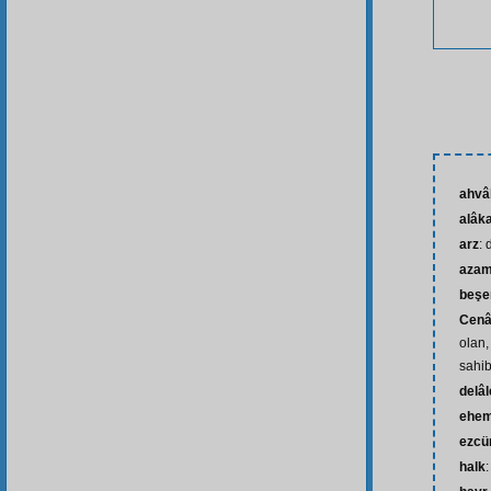
ahvâ
alâk
arz
:
azam
beşe
Cenâ
olan,
sahib
delâl
ehem
ezcü
halk