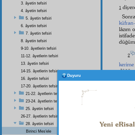
3. âyetin tefsiri
diyer
1
4. âyetin tefsiri
Sonr
5. âyetin tefsiri
küfran
6. âyetin tefsiri
lâzım o
7. âyetin tefsiri
istifa
8. âyetin tefsiri
düğüml
9-10. âyetlerin tefsiri
2
11-12. âyetlerin tefsiri
13. âyetin tefsiri
kerime
düğümü
14-15. âyetlerin tefsiri
Duyuru
16. âyetin tefsiri
Birin
17-20. âyetlerin tefsiri
Şöyle k
21-22. âyetlerin tefsiri
23-24. âyetlerin tefsiri
İnsan
şekild
25. âyetin tefsiri
altına
26-27. âyetlerin tefsiri
28. âyetin tefsiri
Birinci Mes'ele