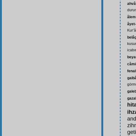
ahvâl
durum
âlem
âyet-
Kur’â
belâ
kusu
icabı
beya
câmi
fenal
gaib
görm
gale
gaza
hit
ihz
and
zih
get