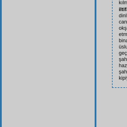
kıl
ilti
dinl
can
okş
etm
bin
üsl
geç
şah
haz
şah
kip