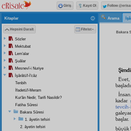
Giriş
Kayıt Ol
Follow @erisa
Kitaplar
Arama
İşâ
Hepsini Daralt
Fihrist
Bakara S
Sözler
Mektubat
Lem'alar
Şuâlar
Mesnevî-i Nuriye
Şimdi
İşârâtü'l-İ'câz
Evet,
Tenbih
başlad
İfadetü'l-Meram
İnsan
Kur'ân Nedir, Tarifi Nasildir?
kadar
Fatiha Sûresi
tevcih
galeyan
Bakara Sûresi
başlar
1. âyetin tefsiri
2. âyetin tefsiri
büyük 