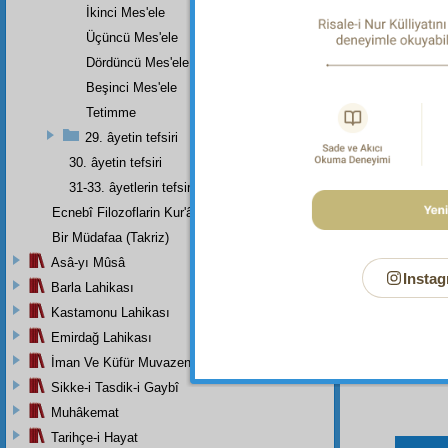
Dipnot-1
İkinci Mes'ele
Nasıl in
Üçüncü Mes'ele
Dipnot-2
Dördüncü Mes'ele
"Ki; si
Beşinci Mes'ele
verecekt
Tetimme
Dipnot-3
29. âyetin tefsiri
Siz ölü i
30. âyetin tefsiri
31-33. âyetlerin tefsiri
Ecnebî Filozoflarin Kur'ân'i Tasdiklerine Dair Şehadetleri
Bir Müdafaa (Takriz)
Asâ-yı Mûsâ
Instag
Barla Lahikası
Kastamonu Lahikası
Emirdağ Lahikası
İman Ve Küfür Muvazeneleri
Sikke-i Tasdik-i Gaybî
Muhâkemat
Tarihçe-i Hayat