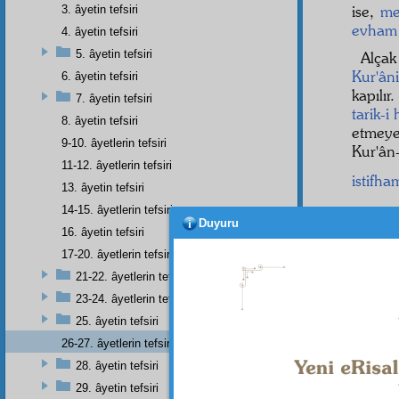
ise,
me
3. âyetin tefsiri
evham
4. âyetin tefsiri
5. âyetin tefsiri
Alça
Kur'ân
6. âyetin tefsiri
kapılır
7. âyetin tefsiri
tarik-i
8. âyetin tefsiri
etmeye
9-10. âyetlerin tefsiri
Kur'â
11-12. âyetlerin tefsiri
istifha
13. âyetin tefsiri
14-15. âyetlerin tefsiri
içindir
Duyuru
16. âyetin tefsiri
مُونَ
17-20. âyetlerin tefsiri
4
21-22. âyetlerin tefsiri
رًا
23-24. âyetlerin tefsiri
5
25. âyetin tefsiri
26-27. âyetlerin tefsiri
gaiye
s
28. âyetin tefsiri
29. âyetin tefsiri