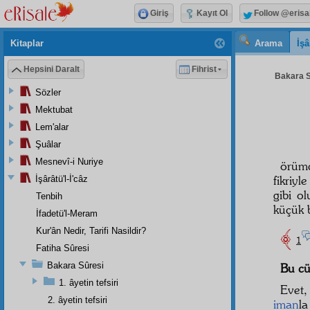
Giriş
Kayıt Ol
Follow @erisa
Kitaplar
Arama
İşâ
Hepsini Daralt
Fihrist
Bakara S
Sözler
Mektubat
Lem'alar
Şuâlar
Mesnevî-i Nuriye
örümc
fikriyl
İşârâtü'l-İ'câz
gibi ol
Tenbih
küçük 
İfadetü'l-Meram
Kur'ân Nedir, Tarifi Nasildir?
1
Fatiha Sûresi
Bakara Sûresi
Bu cü
1. âyetin tefsiri
Evet,
2. âyetin tefsiri
iman
la