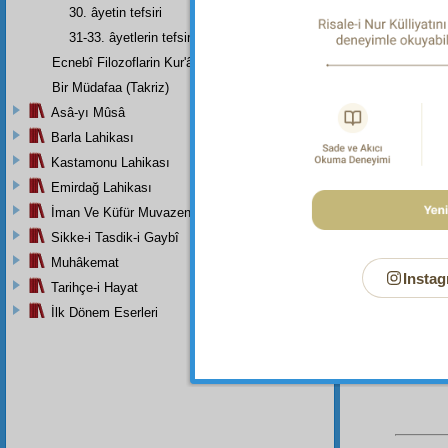
30. âyetin tefsiri
Dipnot-1
31-33. âyetlerin tefsiri
İnkâr ed
Ecnebî Filozoflarin Kur'ân'i Tasdiklerine Dair Şehadetleri
Dipnot-2
Bir Müdafaa (Takriz)
"Allah b
Asâ-yı Mûsâ
Dipnot-3
Barla Lahikası
Onlar bil
Kastamonu Lahikası
Dipnot-4
Onlar bi
Emirdağ Lahikası
İman Ve Küfür Muvazeneleri
Dipnot-5
"Allah, 
Sikke-i Tasdik-i Gaybî
Muhâkemat
Dipnot-6
Instag
Ne?
Tarihçe-i Hayat
İlk Dönem Eserleri