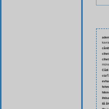
adem
kavr
câni
cihet
cihet-
münas
Cûdi
cüz’î
evh
fehm
hikm
ihtis
ilâ âh