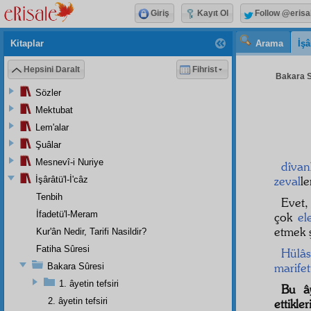
Giriş
Kayıt Ol
Follow @erisa
Kitaplar
Arama
İşâ
Hepsini Daralt
Fihrist
Bakara S
Sözler
Mektubat
Lem'alar
Şuâlar
Mesnevî-i Nuriye
dîvan
zeval
le
İşârâtü'l-İ'câz
Tenbih
Evet,
İfadetü'l-Meram
çok
el
etmek ş
Kur'ân Nedir, Tarifi Nasildir?
Fatiha Sûresi
Hülâ
marifet
Bakara Sûresi
1. âyetin tefsiri
Bu ây
2. âyetin tefsiri
ettikler