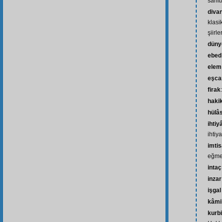
sahib
diva
klasi
şiirl
düny
ebed
elem
eşca
firak
hakik
hülâ
ihtiy
ihtiy
imtis
eğm
inta
inzar
işga
kâmi
kurb