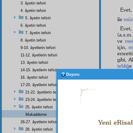
3. âyetin tefsiri
Evet
4. âyetin tefsiri
5. âyetin tefsiri
ile
mün
6. âyetin tefsiri
Evet
7. âyetin tefsiri
(a.s.m
ve
meş
8. âyetin tefsiri
için,
m
9-10. âyetlerin tefsiri
emrett
11-12. âyetlerin tefsiri
gibi, A
13. âyetin tefsiri
tebliğ
14-15. âyetlerin tefsiri
Duyuru
16. âyetin tefsiri
2
17-20. âyetlerin tefsiri
lâzım 
21-22. âyetlerin tefsiri
Mekâ
23-24. âyetlerin tefsiri
nebat
l
25. âyetin tefsiri
ağaçlar
Mukaddeme
26-27. âyetlerin tefsiri
28. âyetin tefsiri
Dipnot-1