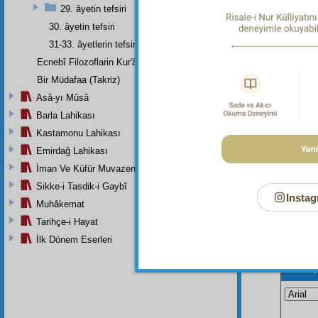
29. âyetin tefsiri
"İman ed
30. âyetin tefsiri
Dipnot-2
"Ki (alt
31-33. âyetlerin tefsiri
Ecnebî Filozoflarin Kur'ân'i Tasdiklerine Dair Şehadetleri
Bir Müdafaa (Takriz)
Asâ-yı Mûsâ
Barla Lahikası
Kastamonu Lahikası
Emirdağ Lahikası
İman Ve Küfür Muvazeneleri
Sikke-i Tasdik-i Gaybî
Instag
Muhâkemat
Tarihçe-i Hayat
İlk Dönem Eserleri
Bu Say