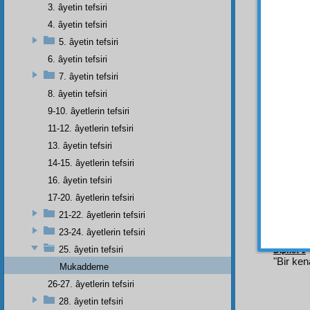
3. âyetin tefsiri
Evet,
4. âyetin tefsiri
münas
5. âyetin tefsiri
devam
vücut
l
6. âyetin tefsiri
cisimle
7. âyetin tefsiri
girenl
8. âyetin tefsiri
Fakat
â
9-10. âyetlerin tefsiri
muvaz
11-12. âyetlerin tefsiri
Üçünc
13. âyetin tefsiri
Evet
14-15. âyetlerin tefsiri
Çünk
16. âyetin tefsiri
Evet,
17-20. âyetlerin tefsiri
21-22. âyetlerin tefsiri
23-24. âyetlerin tefsiri
25. âyetin tefsiri
Dipnot-1
"Bir ken
Mukaddeme
26-27. âyetlerin tefsiri
28. âyetin tefsiri