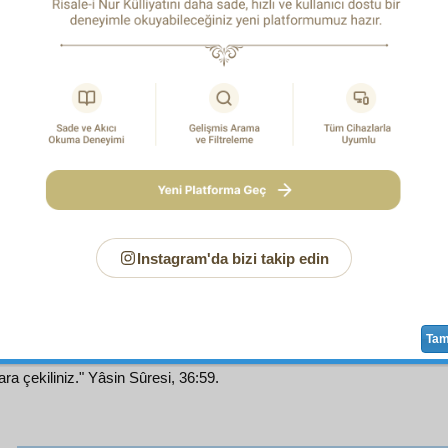
 gerek Cehennemi, gerek Cenneti
teşkil
eden
ecza
ve madde
ebet
vardır,
zıddiyet
yoktur.
Münasebet
,
intizam
ın şartıd
a sebeptir. Ve
keza
, bu iki
menzil
in halkı da
ebedî
ol
arını
teşkil
eden
ecza
,
tagayyür
e
maruz
değildir. Çünk
rinin
terkip
ve
tahlil
leri arasında
muvazene
yoktur. Yani cisi
erin, çıkanların arasında
nisbet
yoktur. Onun için
inhilâl
e
hiret
teki cisimlerin yapılışı öyle değildir.
Ecza
ları arasında 
ene
vardır ki,
inhilâl
e
mahal
kalmaz.
ü ve dördüncü noktalar: Yani dünyanın ikinci tamiriyle
haş
,
tevhid
ve
nübüvvet
in ispatları, yalnız
delil-i naklî
ile
s
ü
devir
lâzım gelir.
Instagram'da bizi takip edin
 Kur'ân ve
Hadîs
ten ibaret olan
naklî delil
lerin
sıhhat
i,
nübüv
Ta
ara çekiliniz." Yâsin Sûresi, 36:59.