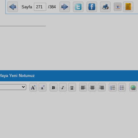
Sayfa
/384
faya Yeni Notunuz