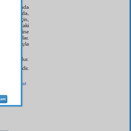
ler arasında
ır;
nizam
da,
dukları için,
ü, dünyadaki
m bünyelerine
 yüz tutarlar.
tam mânâsıyla
r
in
vuku
udur.
ahih
değildir.
vet
in
sıhhat
mam