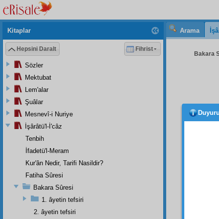
Kitaplar
Arama
İşâ
Hepsini Daralt
Fihrist
Bakara S
Sözler
Mektubat
Lem'alar
Şuâlar
Duyur
Mesnevî-i Nuriye
şerler
karıştı
İşârâtü'l-İ'câz
kâinat
Tenbih
İfadetü'l-Meram
Vakta
tarlas
Kur'ân Nedir, Tarifi Nasildir?
yoğurd
Fatiha Sûresi
ihtilâf
m
Bakara Sûresi
kavî
bi
1. âyetin tefsiri
2. âyetin tefsiri
esasat