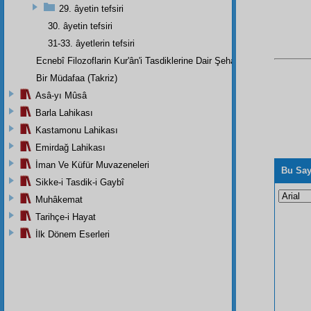
29. âyetin tefsiri
30. âyetin tefsiri
31-33. âyetlerin tefsiri
Ecnebî Filozoflarin Kur'ân'i Tasdiklerine Dair Şehadetleri
Bir Müdafaa (Takriz)
Asâ-yı Mûsâ
Barla Lahikası
Kastamonu Lahikası
Emirdağ Lahikası
İman Ve Küfür Muvazeneleri
Bu Say
Sikke-i Tasdik-i Gaybî
Muhâkemat
Tarihçe-i Hayat
İlk Dönem Eserleri