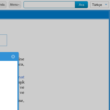
Menu
nda
sini birbirine
duktan sonra,
lur ve
kâinat
biriyle karışık
bab
ı ayırır ve
larak metin ve
. Cennet ise,
celî
olur.