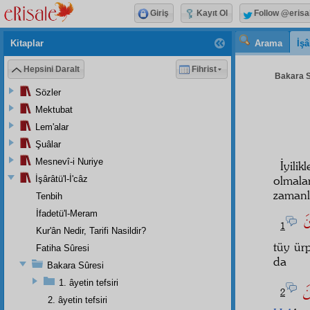
Giriş
Kayıt Ol
Follow @erisa
Kitaplar
Arama
İşâ
Hepsini Daralt
Fihrist
Bakara S
Sözler
Mektubat
Lem'alar
Şuâlar
Mesnevî-i Nuriye
İyili
olmala
İşârâtü'l-İ'câz
zamanla
Tenbih
İfadetü'l-Meram
ونَ
1
Kur'ân Nedir, Tarifi Nasildir?
tüy ürp
Fatiha Sûresi
da
Bakara Sûresi
ينَ
1. âyetin tefsiri
2
2. âyetin tefsiri