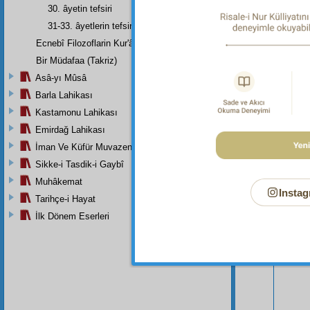
30. âyetin tefsiri
31-33. âyetlerin tefsiri
Ecnebî Filozoflarin Kur'ân'i Tasdiklerine Dair Şehadetleri
Bir Müdafaa (Takriz)
Asâ-yı Mûsâ
Barla Lahikası
Bu Say
Kastamonu Lahikası
Emirdağ Lahikası
İman Ve Küfür Muvazeneleri
Sikke-i Tasdik-i Gaybî
Muhâkemat
Instag
Tarihçe-i Hayat
İlk Dönem Eserleri