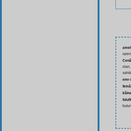
amel
oper
Cenâ
olan,
sahib
emr-i
ikmâ
kâin
lütu
bulu