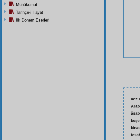
Muhâkemat
Tarihçe-i Hayat
İlk Dönem Eserleri
acz
:
Arab
âsab
beşe
bina
fesa