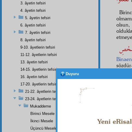
3. âyetin tefsiri
4. âyetin tefsiri
Birin
olmamı
5. âyetin tefsiri
olsun
6. âyetin tefsiri
oldukla
7. âyetin tefsiri
etmey
8. âyetin tefsiri
9-10. âyetlerin tefsiri
11-12. âyetlerin tefsiri
Binaen
13. âyetin tefsiri
sözdür
14-15. âyetlerin tefsiri
İkinc
Duyuru
16. âyetin tefsiri
âsab
la
17-20. âyetlerin tefsiri
kat'iyet
21-22. âyetlerin tefsiri
Üçü
23-24. âyetlerin tefsiri
herke
Mukaddeme
olamad
Birinci Mesele
Ve
ke
İkinci Mesele
mâzi
kà
Üçüncü Mesele
işarettir