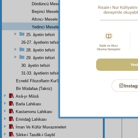
Dördüncü Mesele
Beşinci Mesele
Altıncı Mesele
Yedinci Mesele
25. âyetin tefsiri
26-27. âyetlerin tefsiri
28. âyetin tefsiri
29. âyetin tefsiri
30. âyetin tefsiri
31-33. âyetlerin tefsiri
Ecnebî Filozoflarin Kur'ân'i Tasdiklerine Dair Şehadetleri
Instag
Bir Müdafaa (Takriz)
Bu Say
Asâ-yı Mûsâ
Barla Lahikası
Kastamonu Lahikası
Emirdağ Lahikası
İman Ve Küfür Muvazeneleri
Sikke-i Tasdik-i Gaybî