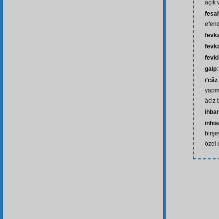
açık 
fesa
efend
fevk
fevka
fevk
gaip
i’câz
yapm
âciz 
ihbar
inhi
birşe
özel