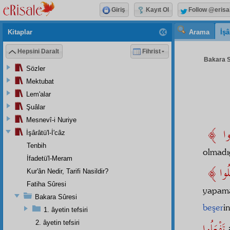
Giriş
Kayıt Ol
Follow @erisa
Kitaplar
Arama
İşâ
Hepsini Daralt
Fihrist
Bakara S
Sözler
Mektubat
Lem'alar
Şuâlar
Mesnevî-i Nuriye
İşârâtü'l-İ'câz
Tenbih
olmadı
İfadetü'l-Meram
Kur'ân Nedir, Tarifi Nasildir?
Fatiha Sûresi
yapam
Bakara Sûresi
beşer
i
1. âyetin tefsiri
تَفْعَلُوا
2. âyetin tefsiri