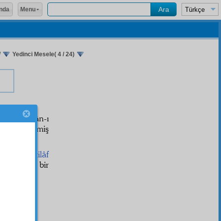
Menu
nda
/
Yedinci Mesele( 4 / 24)
i ise, Kur'ân-ı
tasdik
edilmiş
akkında
ihtilâf
muhakkik
, bir
ktur.