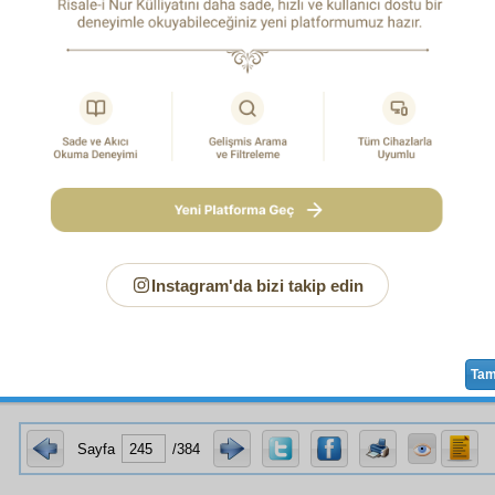
zım
ile
nesir
arasında, ediplerce
gayr-ı malûm
bir
üslûb
u
iht
ur-yazar olmayan bir zattan
sudur
etmesi.
at-i beşeriye
fevkinde
ulûm
ve
hakaik
i
ihata
etmesi gibi pek 
n
i'câz
ının en yüksek veçhi,
nazm
ındaki
belâgat
ten doğm
'ın bu
nevi
i'câz
ı, beşerin
tâkat
inden hariç bir dereceded
anlayıp
kanaat
hasıl
etmek isteyen, bu
tefsir
i ve
emsâl
i es
i Sözü
zeyil
leriyle beraber
mütalâa
etsin.
t
icmalî
bir
malûmat
ı elde etmek isteyenler de,
belâgat
in ima
ahir-i Cürcanî
,
Zemahşerî
,
Sekkâkî
,
Câhız
'ın bu kısım
i'câz
beyan
ettikleri
malûmat
tan,
miktar-ı kâfi
malûmat
elde edebil
Instagram'da bizi takip edin
ci
tarik
: Arap
kavm
i
maarifsiz
,
bedevî
bir millet idi.
Muhit
leri
bir
muhit
idi.
Divan
ları, şiir idi. Yani,
medâr-ı iftihar
olan hall
Ta
Sayfa
/384