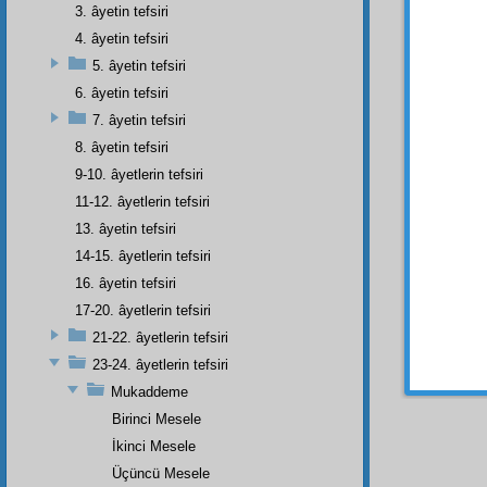
3. âyetin tefsiri
3.
Na
4. âyetin tefsiri
4. Ok
5. âyetin tefsiri
6. âyetin tefsiri
5.
Tak
7. âyetin tefsiri
Lâki
8. âyetin tefsiri
Kur'ân
9-10. âyetlerin tefsiri
tafsilen
Beşinc
11-12. âyetlerin tefsiri
13. âyetin tefsiri
Faka
14-15. âyetlerin tefsiri
Abdülk
tarik
le
16. âyetin tefsiri
17-20. âyetlerin tefsiri
Birin
bedevî
21-22. âyetlerin tefsiri
23-24. âyetlerin tefsiri
Mukaddeme
Birinci Mesele
İkinci Mesele
Üçüncü Mesele