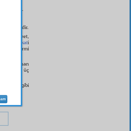
iyar
etmesi.
çok şeylerdir.
uştur. Evet,
ir. Bu
hakikat
i
erleri ve Yirmi
mları bulunan
hakkında üç
ir.
 de, onlar gibi
erini,
mam