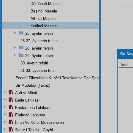
Dördüncü Mesele
Beşinci Mesele
Altıncı Mesele
Yedinci Mesele
25. âyetin tefsiri
26-27. âyetlerin tefsiri
28. âyetin tefsiri
Bu Say
29. âyetin tefsiri
30. âyetin tefsiri
31-33. âyetlerin tefsiri
Ecnebî Filozoflarin Kur'ân'i Tasdiklerine Dair Şehadetleri
Bir Müdafaa (Takriz)
Asâ-yı Mûsâ
Barla Lahikası
Kastamonu Lahikası
Emirdağ Lahikası
İman Ve Küfür Muvazeneleri
Sikke-i Tasdik-i Gaybî