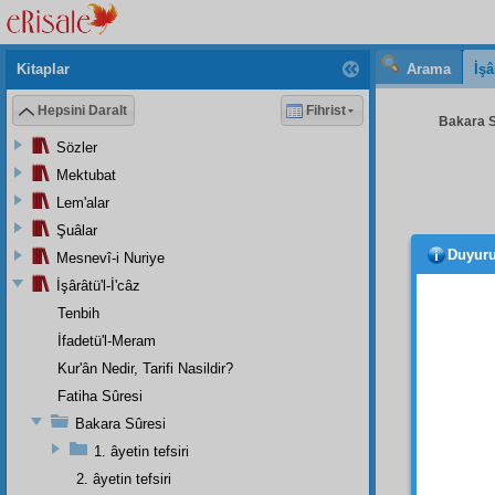
Kitaplar
Arama
İşâ
Hepsini Daralt
Fihrist
Bakara S
Sözler
Mektubat
Lem'alar
Şuâlar
Duyur
Mesnevî-i Nuriye
Nübü
Kerimd
İşârâtü'l-İ'câz
bir
hak
Tenbih
İfadetü'l-Meram
Amm
vâki
ol
Kur'ân Nedir, Tarifi Nasildir?
cihet
i 
Fatiha Sûresi
İ'câz
ı
Bakara Sûresi
1. âyetin tefsiri
1.
Ga
2. âyetin tefsiri
2. Ây