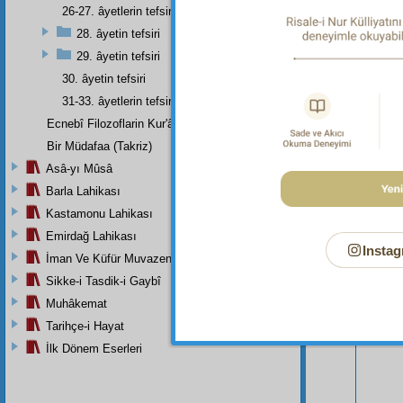
26-27. âyetlerin tefsiri
28. âyetin tefsiri
29. âyetin tefsiri
30. âyetin tefsiri
31-33. âyetlerin tefsiri
Ecnebî Filozoflarin Kur'ân'i Tasdiklerine Dair Şehadetleri
Bir Müdafaa (Takriz)
Asâ-yı Mûsâ
Barla Lahikası
Kastamonu Lahikası
Emirdağ Lahikası
Instag
İman Ve Küfür Muvazeneleri
Bu Say
Sikke-i Tasdik-i Gaybî
Muhâkemat
Tarihçe-i Hayat
İlk Dönem Eserleri