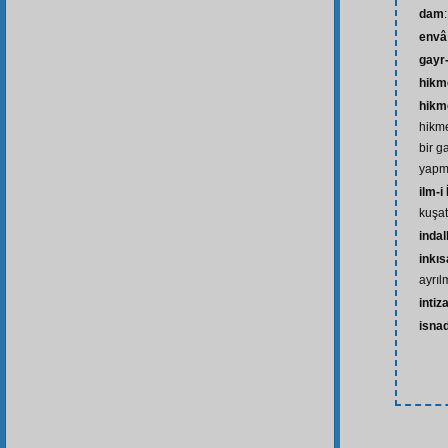
dam
envâ
gayr
hikm
hikme
hikme
bir g
yapm
ilm-i 
kuşat
indal
inkı
ayrıl
inti
isna