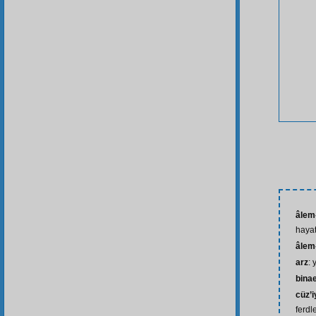
âlem-
hayat
âlem
arz
: 
bina
cüz’i
ferdl