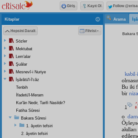
Giriş
Kayıt Ol
Follow @erisa
Kitaplar
Arama
İşâ
Hepsini Daralt
Fihrist
Bakara S
Sözler
Mektubat
Lem'alar
Şuâlar
Mesnevî-i Nuriye
kabil
olması
İşârâtü'l-İ'câz
Bu iki 
Tenbih
bir
niz
İfadetü'l-Meram
اءً
Kur'ân Nedir, Tarifi Nasildir?
1
Fatiha Sûresi
o
dam
Bakara Sûresi
Öyley
1. âyetin tefsiri
akılla
2. âyetin tefsiri
edilem