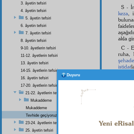
3. âyetin tefsiri
S - İ
4. âyetin tefsiri
keza
, 
5. âyetin tefsiri
bulun
faidel
6. âyetin tefsiri
aşağıdı
7. âyetin tefsiri
akla gi
8. âyetin tefsiri
C - 
9-10. âyetlerin tefsiri
ruha, 
11-12. âyetlerin tefsiri
şehade
13. âyetin tefsiri
istidat
l
14-15. âyetlerin tefsiri
Duyuru
Ve
ke
16. âyetin tefsiri
ile
cüz'
17-20. âyetlerin tefsiri
o
küllî
21-22. âyetlerin tefsiri
olur.
K
ve ne
Mukaddeme
Mukaddeme
Tevhide geçiyoruz:
23-24. âyetlerin tefsiri
Dipnot-1
Gökyüzü
25. âyetin tefsiri