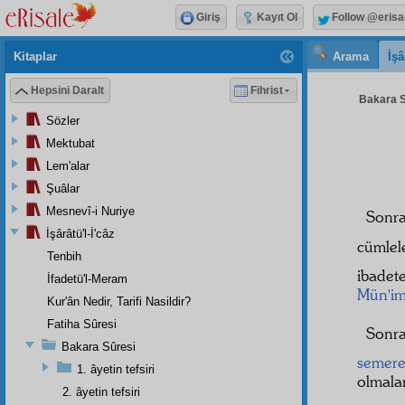
Giriş
Kayıt Ol
Follow @erisa
Kitaplar
Arama
İşâ
Hepsini Daralt
Fihrist
Bakara S
Sözler
Mektubat
Lem'alar
Şuâlar
Mesnevî-i Nuriye
Sonra
İşârâtü'l-İ'câz
cümlel
Tenbih
ibade
İfadetü'l-Meram
Mün'i
Kur'ân Nedir, Tarifi Nasildir?
Fatiha Sûresi
Sonr
Bakara Sûresi
semer
1. âyetin tefsiri
olmala
2. âyetin tefsiri