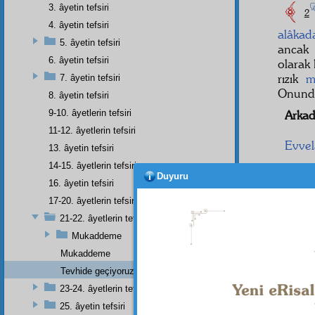
3. âyetin tefsiri
2
4. âyetin tefsiri
alâkad
5. âyetin tefsiri
ancak A
6. âyetin tefsiri
olarak
rızık
m
7. âyetin tefsiri
Onundu
8. âyetin tefsiri
9-10. âyetlerin tefsiri
Arkad
11-12. âyetlerin tefsiri
Evvel
13. âyetin tefsiri
14-15. âyetlerin tefsiri
nida
, 
Duyuru
16. âyetin tefsiri
kullan
17-20. âyetlerin tefsiri
اَىُّ
21-22. âyetlerin tefsiri
ke
Mukaddeme
gaflet
t
Mukaddeme
Tevhide geçiyoruz:
tarzla 
23-24. âyetlerin tefsiri
25. âyetin tefsiri