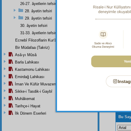
26-27. âyetlerin tefsiri
Dipnot-1
"Sizin i
28. âyetin tefsiri
29. âyetin tefsiri
Dipnot-2
"Sakın A
30. âyetin tefsiri
31-33. âyetlerin tefsiri
Ecnebî Filozoflarin Kur'ân'i Tasdiklerine Dair Şehadetleri
Bir Müdafaa (Takriz)
Asâ-yı Mûsâ
Barla Lahikası
Kastamonu Lahikası
Emirdağ Lahikası
Instag
İman Ve Küfür Muvazeneleri
Sikke-i Tasdik-i Gaybî
Muhâkemat
Tarihçe-i Hayat
İlk Dönem Eserleri
Bu Say