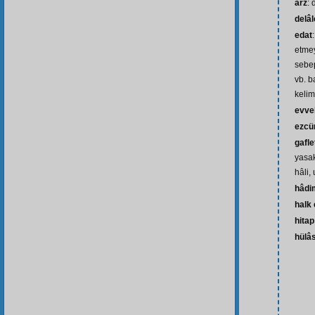
arz
:
delâl
edat
etmey
sebep
vb. b
kelime
evve
ezcü
gafle
yasa
hâli,
hâdi
halk
hitap
hülâ