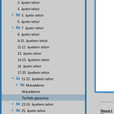
3. âyetin tefsiri
Bu ây
4. âyetin tefsiri
Vakta
5. âyetin tefsiri
üçünc
6. âyetin tefsiri
aralar
7. âyetin tefsiri
etti. 
8. âyetin tefsiri
onları 
9-10. âyetlerin tefsiri
onları
11-12. âyetlerin tefsiri
kaza
n
13. âyetin tefsiri
âyetle
14-15. âyetlerin tefsiri
binası
16. âyetin tefsiri
sonra,
istihka
17-20. âyetlerin tefsiri
evvelk
21-22. âyetlerin tefsiri
makam
Mukaddeme
Vakta
Mukaddeme
Tevhide geçiyoruz:
23-24. âyetlerin tefsiri
25. âyetin tefsiri
Dipnot-1