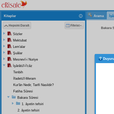
Kitaplar
Arama
İşâ
Hepsini Daralt
Fihrist
Bakara S
Sözler
Mektubat
Lem'alar
Şuâlar
Duyur
Mesnevî-i Nuriye
bir va
kanun
İşârâtü'l-İ'câz
uhde
s
Tenbih
hikmet
İfadetü'l-Meram
olabili
Kur'ân Nedir, Tarifi Nasildir?
hal
iyle
Fatiha Sûresi
İşte 
Bakara Sûresi
küçük
1. âyetin tefsiri
olursa,
2. âyetin tefsiri
delâlet