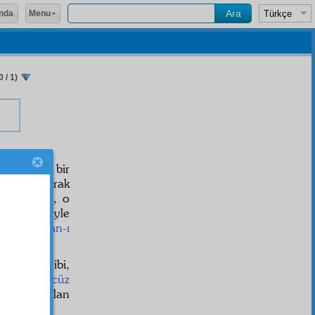
Menu
nda
 / 1)
r. Ve doğru bir
azife olarak
taç
eder ki, o
it hareketiyle
cerası,
lisan-ı
let
ettiği gibi,
rekkeb
e
cüz
e
Sâni
ine olan