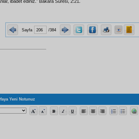
nlar, ibadet ediniz." Bakara Sûresi, 2:21.
Sayfa
/384
faya Yeni Notunuz