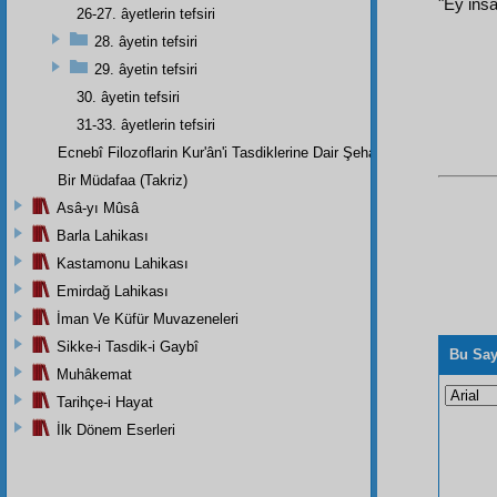
"Ey insa
26-27. âyetlerin tefsiri
28. âyetin tefsiri
29. âyetin tefsiri
30. âyetin tefsiri
31-33. âyetlerin tefsiri
Ecnebî Filozoflarin Kur'ân'i Tasdiklerine Dair Şehadetleri
Bir Müdafaa (Takriz)
Asâ-yı Mûsâ
Barla Lahikası
Kastamonu Lahikası
Emirdağ Lahikası
İman Ve Küfür Muvazeneleri
Sikke-i Tasdik-i Gaybî
Bu Say
Muhâkemat
Tarihçe-i Hayat
İlk Dönem Eserleri