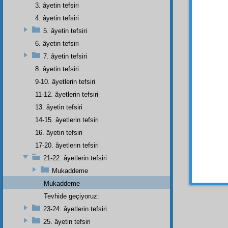
3. âyetin tefsiri
bütü
4. âyetin tefsiri
mazha
kâinat
5. âyetin tefsiri
ettiği
6. âyetin tefsiri
vehim
l
7. âyetin tefsiri
Ey in
8. âyetin tefsiri
istikrâ
9-10. âyetlerin tefsiri
değilse
11-12. âyetlerin tefsiri
nev-i 
13. âyetin tefsiri
sahifel
14-15. âyetlerin tefsiri
Evet
16. âyetin tefsiri
ise
kav
17-20. âyetlerin tefsiri
güzell
21-22. âyetlerin tefsiri
Mukaddeme
Mukaddeme
Tevhide geçiyoruz:
23-24. âyetlerin tefsiri
25. âyetin tefsiri