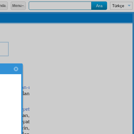
Menu
nda
lâl
e "
burhan-ı
müessir
e olan
salim
dir.
biri de,
inayet
en,
ihtilâf
tan,
âinat
a hayat
n, faidelerin,
dan bahseden