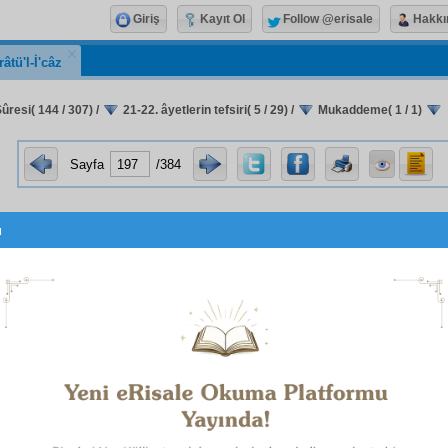
Giriş
Kayıt Ol
Follow @erisale
Hakkı
râtü'l-İ'câz
ûresi( 144 / 307)
/
21-22. âyetlerin tefsiri( 5 / 29)
/
Mukaddeme( 1 / 1)
Sayfa
/384
u
Mukaddeme
in dumana olan
delâlet
i gibi,
müessir
den esere yapılan
istid
 denildiği gibi; dumanın ateşe olan
delâlet
i gibi eserden
e de "
burhan-ı innî
" denir.
Burhan-ı innî
, şüphelerden daha
etin,
Sâni
in
vücut ve vahdet
ine işaret eden delillerinden 
r. Bu delil,
kâinat
ı ve
kâinat
ın
ecza
sını ve
envâ
ını
ihtilâl
d
aktan kurtarıp bütün
hususat
ını
intizam
altına almakla
k
n
nizam
dan ibarettir. Bütün
maslahat
ların,
hikmet
leri
t
lerin
menşe
i, bu
nizam
dır.
Menfaat
lerden,
maslahat
lar