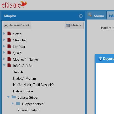
Kitaplar
Arama
İşâ
Hepsini Daralt
Fihrist
Bakara S
Sözler
Mektubat
Lem'alar
Şuâlar
Duyur
Mesnevî-i Nuriye
İşârâtü'l-İ'câz
Tenbih
Ateş
İfadetü'l-Meram
limmî
"
istidlâl
Kur'ân Nedir, Tarifi Nasildir?
Fatiha Sûresi
Bu ây
delili
di
Bakara Sûresi
dağılm
1. âyetin tefsiri
vere
2. âyetin tefsiri
menfaa