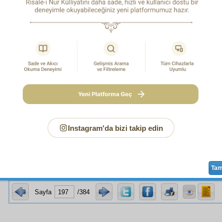
n
âyât-ı Kur'âniye
, bu
nizam
üzerine yürüyor ve bu
niza
r
dır.
Binaenaleyh
, bütün
mesalih
in,
fevaid
in ve
menafi
in
m
a hayat veren bir
nizam
, elbette ve elbette bir
Nâzım
ın
vüc
 gibi, o
Nâzım
ın kast ve
hikmet
ine de
delâlet
etmekle, k
erini
nefy
eder.
san! Eğer senin fikrin,
nazar
ın,şu yüksek
nizam
ı bulmakt
-i tâm
ile, yani
umumî
bir araştırma ile de o
nizam
ı elde
n, insanların
telâhuk-u efkâr
denilen fikirlerinin birleşmesi
beşer
in havassı (duyguları) hükmünde olan
fünun
ile
kâ
erini oku ki, akılları hayrette bırakan o yüksek
nizam
ı göresin
,
kâinat
ın herbir
nev'i
ne dair bir
fen
teşekkül
etmiş veya et
Instagram'da bizi takip edin
aid-i külliye
den ibarettir.
Kaide
nin
külliyet
i ise,
nizam
ın yü
iğine
delâlet
eder.
Zira
nizam
ı olmayanın,
külliyet
i olamaz.
Ta
Sayfa
/384