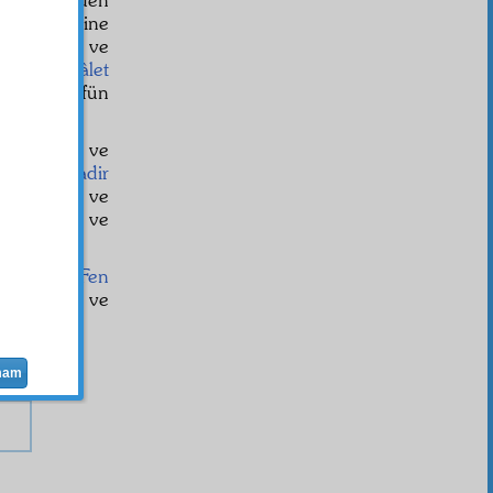
m
ın
tecellî
sine
erci
i olan ve
ud
una
delâlet
ör tesadüfün
an
âciz
ise ve
 etmeye
kàdir
nden doğan ve
inat
a bak ve
.
mektedir.
Fen
ksekliğine ve
mam