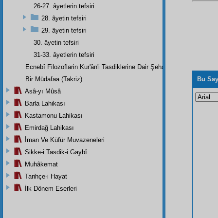
26-27. âyetlerin tefsiri
28. âyetin tefsiri
29. âyetin tefsiri
30. âyetin tefsiri
31-33. âyetlerin tefsiri
Ecnebî Filozoflarin Kur'ân'i Tasdiklerine Dair Şehadetleri
Bir Müdafaa (Takriz)
Bu Say
Asâ-yı Mûsâ
Barla Lahikası
Kastamonu Lahikası
Emirdağ Lahikası
İman Ve Küfür Muvazeneleri
Sikke-i Tasdik-i Gaybî
Muhâkemat
Tarihçe-i Hayat
İlk Dönem Eserleri